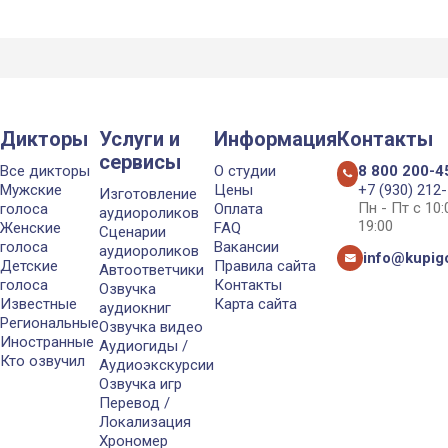
Дикторы
Услуги и
Информация
Контакты
сервисы
Все дикторы
О студии
8 800 200-4
Мужские
Цены
+7 (930) 212
Изготовление
Пн - Пт с 10
голоса
Оплата
аудиороликов
19:00
Женские
FAQ
Сценарии
голоса
Вакансии
аудиороликов
info@kupigo
Детские
Правила сайта
Автоответчики
голоса
Контакты
Озвучка
Известные
Карта сайта
аудиокниг
Региональные
Озвучка видео
Иностранные
Аудиогиды /
Кто озвучил
Аудиоэкскурсии
Озвучка игр
Перевод /
Локализация
Хрономер