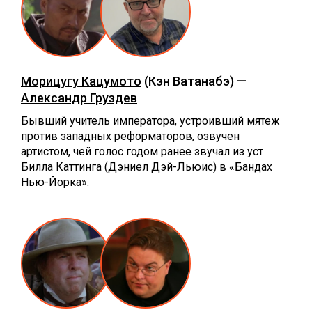
Морицугу Кацумото
(Кэн Ватанабэ) —
Александр Груздев
Бывший учитель императора, устроивший мятеж
против западных реформаторов, озвучен
артистом, чей голос годом ранее звучал из уст
Билла Каттинга (Дэниел Дэй-Льюис) в «Бандах
Нью-Йорка».