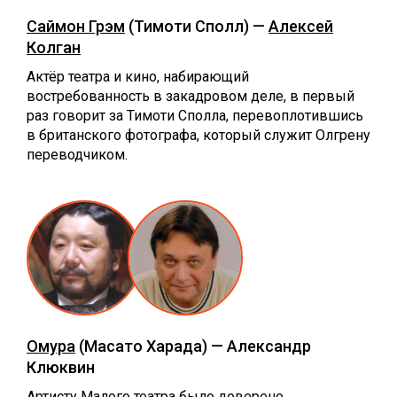
Саймон Грэм
(Тимоти Сполл) —
Алексей
Колган
Актёр театра и кино, набирающий
востребованность в закадровом деле, в первый
раз говорит за Тимоти Сполла, перевоплотившись
в британского фотографа, который служит Олгрену
переводчиком.
Омура
(Масато Харада) — Александр
Клюквин
Артисту Малого театра было доверено