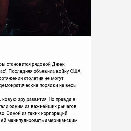
гры становится рядовой Джек
ас". Последняя объявила войну США
ротяжении столетия не могут
 демократические порядки на весь
 новую эру развития. Но правда в
стали одним из важнейших рычагов
во. Одной из таких корпораций
ет ей манипулировать американским