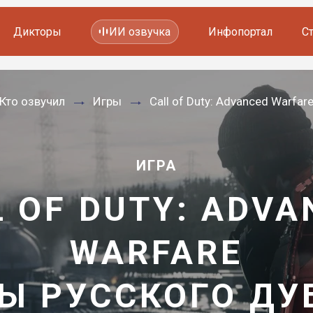
Дикторы
ИИ озвучка
Инфопортал
С
Фильмов и сериалов
Кто озвучил
Игры
Call of Duty: Advanced Warfar
Мультфильмов
YouTube каналов
Видеорекламы
ИГРА
L OF DUTY: ADVA
WARFARE
Ы РУССКОГО Д
—