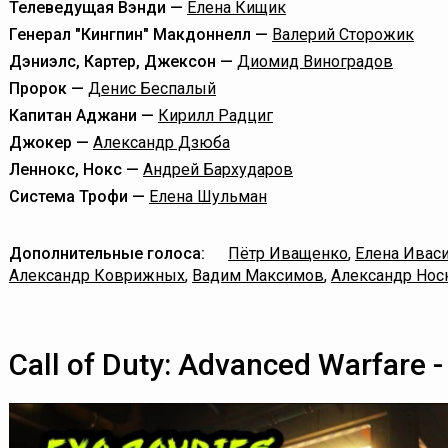
Телеведущая Вэнди —
Елена Кищик
Генерал "Кингпин" Макдоннелл —
Валерий Сторожик
Дэниэлс, Картер, Джексон —
Диомид Виноградов
Пророк —
Денис Беспалый
Капитан Аджани —
Кирилл Радциг
Джокер —
Александр Дзюба
Леннокс, Нокс —
Андрей Бархударов
Система Трофи —
Елена Шульман
Дополнительные голоса:
Пётр Иващенко
,
Елена Ивас
Александр Коврижных
,
Вадим Максимов
,
Александр Нос
Call of Duty: Advanced Warfare 