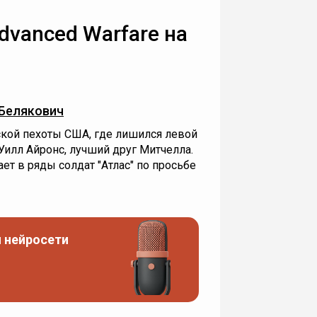
Advanced Warfare на
Белякович
кой пехоты США, где лишился левой
 Уилл Айронс, лучший друг Митчелла.
ет в ряды солдат "Атлас" по просьбе
 нейросети