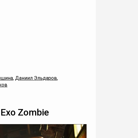
ишина
,
Даниил Эльдаров
,
ков
- Exo Zombie