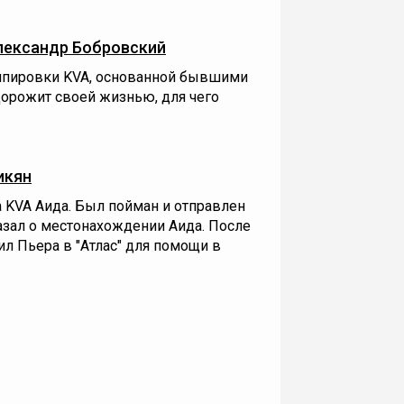
лександр Бобровский
ппировки KVA, основанной бывшими
Дорожит своей жизнью, для чего
икян
 KVA Аида. Был пойман и отправлен
казал о местонахождении Аида. После
л Пьера в "Атлас" для помощи в