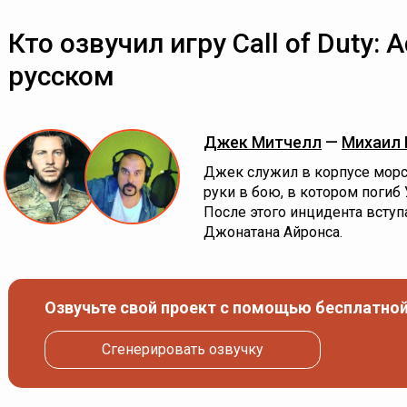
Кто озвучил игру Call of Duty: 
русском
Джек Митчелл
—
Михаил 
Джек служил в корпусе морс
руки в бою, в котором погиб
После этого инцидента вступа
Джонатана Айронса.
Озвучьте свой проект с помощью бесплатной
Сгенерировать озвучку