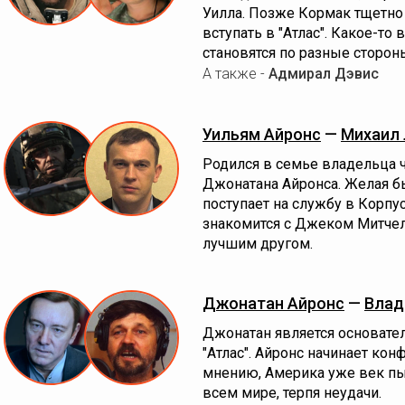
Уилла. Позже Кормак тщетно
вступать в "Атлас". Какое-то
становятся по разные сторон
А также -
Адмирал Дэвис
Уильям Айронс
—
Михаил
Родился в семье владельца 
Джонатана Айронса. Желая б
поступает на службу в Корпу
знакомится с Джеком Митчел
лучшим другом.
Джонатан Айронс
—
Влад
Джонатан является основате
"Атлас". Айронс начинает кон
мнению, Америка уже век пы
всем мире, терпя неудачи.