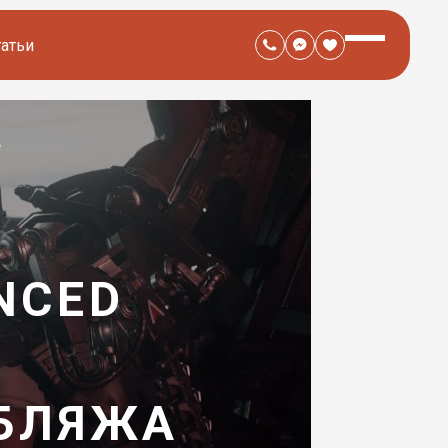
татьи
e
NCED
УБЛЯЖА