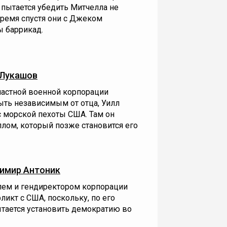
 пытается убедить Митчелла не
 время спустя они с Джеком
ы баррикад.
 Лукашов
частной военной корпорации
ыть независимым от отца, Уилл
с морской пехоты США. Там он
лом, который позже становится его
имир Антоник
лем и гендиректором корпорации
фликт с США, поскольку, по его
тается установить демократию во