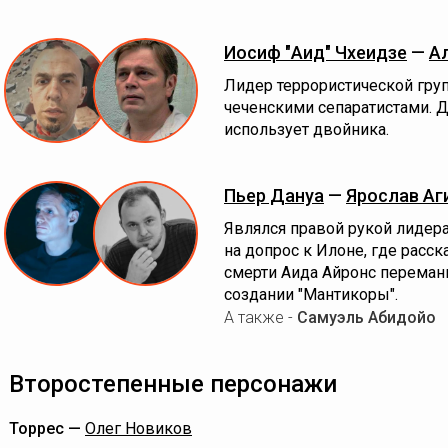
Иосиф "Аид" Чхеидзе
—
А
Лидер террористической гру
чеченскими сепаратистами. 
использует двойника.
Пьер Дануа
—
Ярослав Аг
Являлся правой рукой лидера
на допрос к Илоне, где расс
смерти Аида Айронс перемани
создании "Мантикоры".
А также -
Самуэль Абидойо
Второстепенные персонажи
Торрес —
Олег Новиков