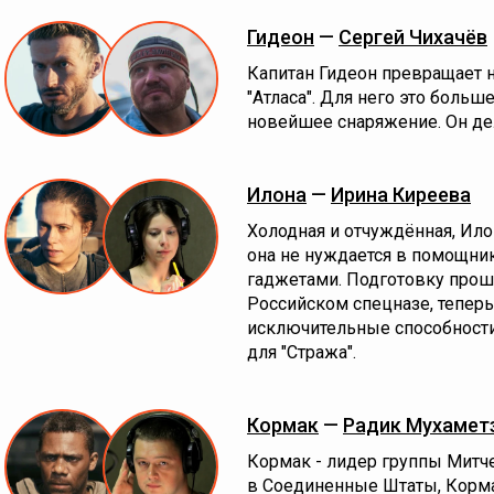
Гидеон
—
Сергей Чихачёв
Капитан Гидеон превращает 
"Атласа". Для него это больш
новейшее снаряжение. Он де
Илона
—
Ирина Киреева
Холодная и отчуждённая, Илон
она не нуждается в помощник
гаджетами. Подготовку прошл
Российском спецназе, теперь
исключительные способности 
для "Стража".
Кормак
—
Радик Мухамет
Кормак - лидер группы Митч
в Соединенные Штаты, Корма