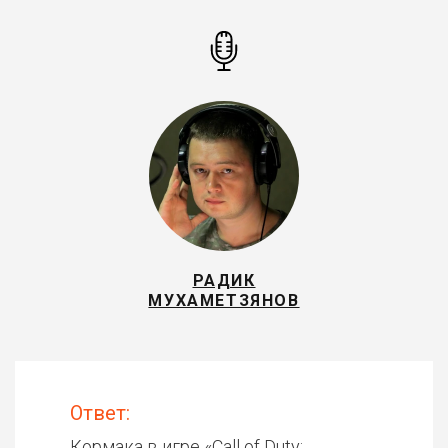
РАДИК
МУХАМЕТЗЯНОВ
Ответ:
Кормака в игре «
Call of Duty: