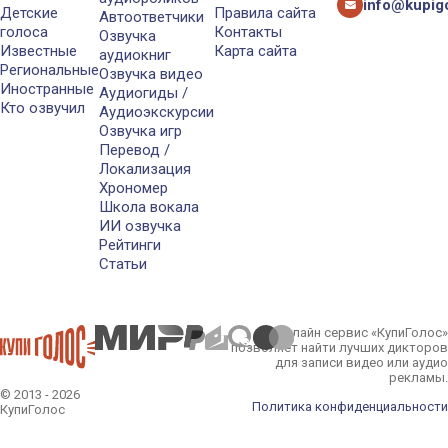
info@kupigo
Детские
Правила сайта
Автоответчики
голоса
Контакты
Озвучка
Известные
Карта сайта
аудиокниг
Региональные
Озвучка видео
Иностранные
Аудиогиды /
Кто озвучил
Аудиоэкскурсии
Озвучка игр
Перевод /
Локализация
Хрономер
Школа вокала
ИИ озвучка
Рейтинги
Статьи
Онлайн сервис «КупиГолос»
позволяет найти лучших дикторов
для записи видео или аудио
рекламы.
© 2013 - 2026
Политика конфиденциальности
КупиГолос