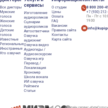
сервисы
Все дикторы
О студии
8 800 200-4
Мужские
Цены
+7 (930) 212
Изготовление
Пн - Пт с 10
голоса
Оплата
аудиороликов
19:00
Женские
FAQ
Сценарии
голоса
Вакансии
аудиороликов
info@kupigo
Детские
Правила сайта
Автоответчики
голоса
Контакты
Озвучка
Известные
Карта сайта
аудиокниг
Региональные
Озвучка видео
Иностранные
Аудиогиды /
Кто озвучил
Аудиоэкскурсии
Озвучка игр
Перевод /
Локализация
Хрономер
Школа вокала
ИИ озвучка
Рейтинги
Статьи
Онлайн сервис «КупиГолос»