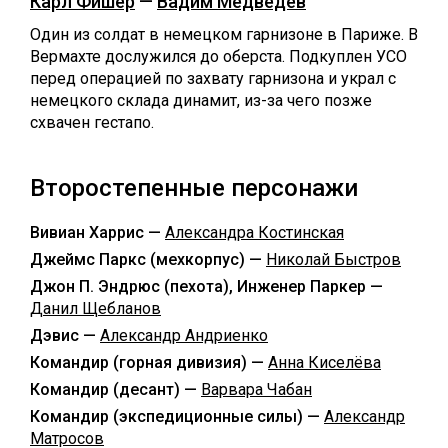
Карл Фишер
—
Вадим Медведев
Один из солдат в немецком гарнизоне в Париже. В
Вермахте дослужился до оберста. Подкуплен УСО
перед операцией по захвату гарнизона и украл с
немецкого склада динамит, из-за чего позже
схвачен гестапо.
Второстепенные персонажи
Вивиан Харрис —
Александра Костинская
Джеймс Паркс (мехкорпус) —
Николай Быстров
Джон П. Эндрюс (пехота), Инженер Паркер —
Данил Щебланов
Дэвис —
Александр Андриенко
Командир (горная дивизия) —
Анна Киселёва
Командир (десант) —
Варвара Чабан
Командир (экспедиционные силы) —
Александр
Матросов