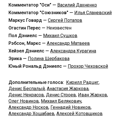
Комментатор "Оси" —
Василий Дахненко
Комментатор "Союзников" —
Илья Сланевский
Маркус Говард —
Сергей Потапов
Огастин Перес —
Неизвестен
Пол Дэниелс —
Михаил Сушков
Рэбсон, Маркс —
Александр Матвеев
Хейзел Дэниелс —
Александра Курагина
Эрика —
Полина Щербакова
Юный Рональд Дэниелс —
Прохор Чеховской
Дополнительные голоса:
Кирилл Радциг
,
Денис Беспалый
,
Анастасия Жаркова
,
Денис Некрасов
,
Денис Строев
,
Иван Жарков
,
Олег Новиков
,
Михаил Белякович
,
Александр Носков
,
Геннадий Новиков
,
Александр Хошабаев
,
Алексей Котовщиков