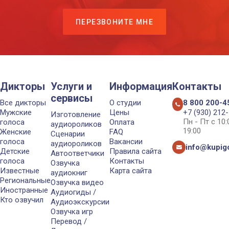
ПЕРЕЗВОНИТЕ МНЕ
Дикторы
Услуги и
Информация
Контакты
сервисы
Все дикторы
О студии
8 800 200-4
Мужские
Цены
+7 (930) 212
Изготовление
Пн - Пт с 10
голоса
Оплата
аудиороликов
19:00
Женские
FAQ
Сценарии
голоса
Вакансии
аудиороликов
info@kupigo
Детские
Правила сайта
Автоответчики
голоса
Контакты
Озвучка
Известные
Карта сайта
аудиокниг
Региональные
Озвучка видео
Иностранные
Аудиогиды /
Кто озвучил
Аудиоэкскурсии
Озвучка игр
Перевод /