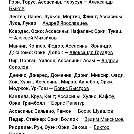
Горн, Торус; Ассасины: Нерусул —
Александр
Быков
Лестер, Ларес, Лукьян, Мортис, Флинт; Ассасины:
Лука, Лукар —
Андрей Ярославцев
Ксардас, Оско; Ассасины: Нафалем; Орки: Тукаш
—
Алексей Михайлов
Манниг, Коппер, Федор; Ассасины: Эрнандо,
Джакомо; Орки: Долок —
Александр Груздев
Пир, Порган, Уилсон; Ассасины: Асам —
Андрей
Соколов
Деннис, Джаред, Доменик, Дэрил, Миксир, Фади,
Хок, Хурит; Ассасины: Мирзо, Акрабор; Орки:
Моджок, Ур-Гош —
Борис Быстров
Кандела, Круз, Кент; Ассасины: Хулио, Каффу;
Орки: Гримболл —
Борис Репетур
Ассасины: Сильвио, Рамон —
Борис Шувалов
Педар, Стейнар; Орки: Боллок —
Вадим Максимов
Риордиан, Рун, Оуэн; Орки: Закош —
Виктор
Петров