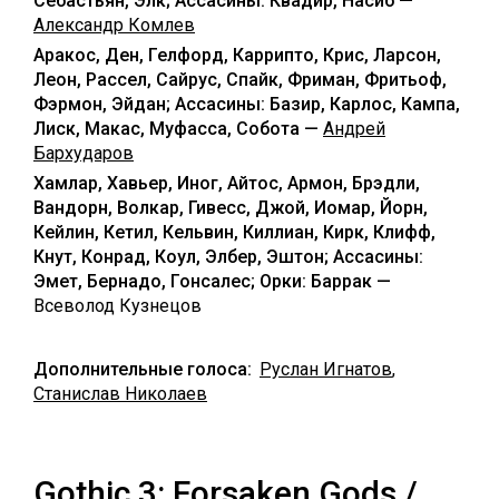
Себастьян, Элк; Ассасины: Квадир, Насиб —
Александр Комлев
Аракос, Ден, Гелфорд, Каррипто, Крис, Ларсон,
Леон, Рассел, Сайрус, Спайк, Фриман, Фритьоф,
Фэрмон, Эйдан; Ассасины: Базир, Карлос, Кампа,
Лиск, Макас, Муфасса, Собота —
Андрей
Бархударов
Хамлар, Хавьер, Иног, Айтос, Армон, Брэдли,
Вандорн, Волкар, Гивесс, Джой, Иомар, Йорн,
Кейлин, Кетил, Кельвин, Киллиан, Кирк, Клифф,
Кнут, Конрад, Коул, Элбер, Эштон; Ассасины:
Эмет, Бернадо, Гонсалес; Орки: Баррак —
Всеволод Кузнецов
Дополнительные голоса:
Руслан Игнатов
,
Станислав Николаев
Gothic 3: Forsaken Gods /