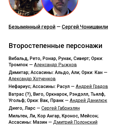
Безымянный герой
—
Сергей Чонишвили
Второстепенные персонажи
Вибальд, Рето, Ронар, Рунак, Сиверт; Орки:
Тромпок —
Александр Рыжков
Димитар; Ассасины: Альдо, Али; Орки: Кан —
Александр Хотченков
Нефариус; Ассасины: Расул —
Андрей Градов
Ватрас (?), Виго, Оркнарок, Рэндэлл, Тьялф,
Угольф; Орки: Вак, Пранк —
Андрей Данилюк
Диего, Ларс —
Сергей Габриэлян
Мильтен, Ли, Кор Ангар, Кронос, Мейсон;
Ассасины: Мазин —
Дмитрий Полонский