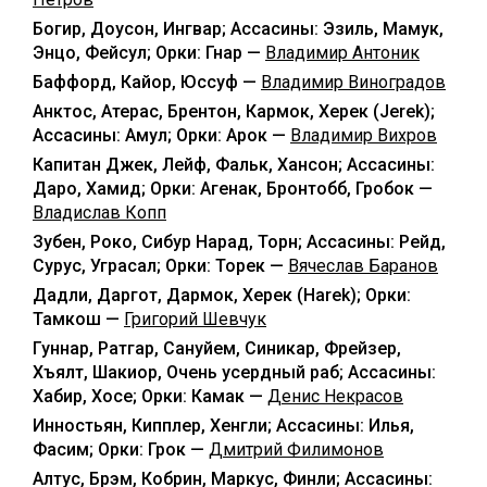
Богир, Доусон, Ингвар; Ассасины: Эзиль, Мамук,
Энцо, Фейсул; Орки: Гнар —
Владимир Антоник
Баффорд, Кайор, Юссуф —
Владимир Виноградов
Анктос, Атерас, Брентон, Кармок, Херек (Jerek);
Ассасины: Амул; Орки: Арок —
Владимир Вихров
Капитан Джек, Лейф, Фальк, Хансон; Ассасины:
Даро, Хамид; Орки: Агенак, Бронтобб, Гробок —
Владислав Копп
Зубен, Роко, Сибур Нарад, Торн; Ассасины: Рейд,
Сурус, Уграсал; Орки: Торек —
Вячеслав Баранов
Дадли, Даргот, Дармок, Херек (Harek); Орки:
Тамкош —
Григорий Шевчук
Гуннар, Ратгар, Сануйем, Синикар, Фрейзер,
Хъялт, Шакиор, Очень усердный раб; Ассасины:
Хабир, Хосе; Орки: Камак —
Денис Некрасов
Инностьян, Кипплер, Хенгли; Ассасины: Илья,
Фасим; Орки: Грок —
Дмитрий Филимонов
Алтус, Брэм, Кобрин, Маркус, Финли; Ассасины: