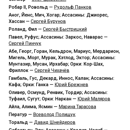
Робар II, Ровольд —
Рудольф Панков
Аног, Йенс, Мич, Хогар; Ассасины: Джиорес,
Хассан —
Сергей Бурунов
Роланд, Фил —
Сергей Быстрицкий
Павел, Руфус; Ассасины: Заркос, Наварас —
Сергей Пинчук
Абе, Георг, Горан, Кельдрон, Мариус, Мердарион,
Мигель, Морт, Мурак, Хэтлод, Эктор; Ассасины:
Мунтазир, Мусан, Ирхабар; Орки: Кор-Шах,
Фриллок —
Сергей Чихачёв
Гамбаль, Гус, Декард, Иннос, Калан; Ассасины:
Кафа; Орки: Ганка —
Юрий Брежнев
Оливер, Осмунд, Ренвик, Тордир; Ассасины:
Туфаил, Сугут; Орки: Наркан —
Юрий Маляров
Айла, Алима, Ясмин —
Марина Тарасова
Ператур —
Всеволод Полищук
Торальд —
Давид Шнейдеров