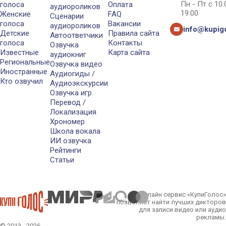
Пн - Пт с 10
голоса
Оплата
аудиороликов
19:00
Женские
FAQ
Сценарии
голоса
Вакансии
аудиороликов
info@kupigo
Детские
Правила сайта
Автоответчики
голоса
Контакты
Озвучка
Известные
Карта сайта
аудиокниг
Региональные
Озвучка видео
Иностранные
Аудиогиды /
Кто озвучил
Аудиоэкскурсии
Озвучка игр
Перевод /
Локализация
Хрономер
Школа вокала
ИИ озвучка
Рейтинги
Статьи
Онлайн сервис «КупиГолос»
позволяет найти лучших дикторов
для записи видео или аудио
рекламы.
© 2013 - 2026