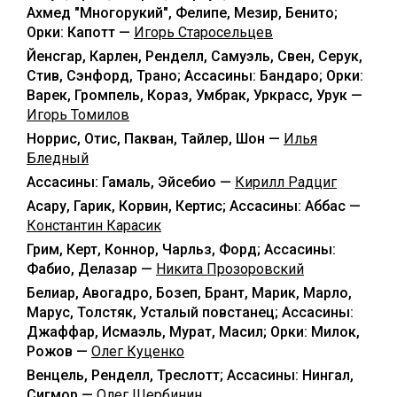
Ахмед "Многорукий", Фелипе, Мезир, Бенито;
Орки: Капотт —
Игорь Старосельцев
Йенсгар, Карлен, Ренделл, Самуэль, Свен, Серук,
Стив, Сэнфорд, Трано; Ассасины: Бандаро; Орки:
Варек, Громпель, Кораз, Умбрак, Уркрасс, Урук —
Игорь Томилов
Норрис, Отис, Пакван, Тайлер, Шон —
Илья
Бледный
Ассасины: Гамаль, Эйсебио —
Кирилл Радциг
Асару, Гарик, Корвин, Кертис; Ассасины: Аббас —
Константин Карасик
Грим, Керт, Коннор, Чарльз, Форд; Ассасины:
Фабио, Делазар —
Никита Прозоровский
Белиар, Авогадро, Бозеп, Брант, Марик, Марло,
Марус, Толстяк, Усталый повстанец; Ассасины:
Джаффар, Исмаэль, Мурат, Масил; Орки: Милок,
Рожов —
Олег Куценко
Венцель, Ренделл, Треслотт; Ассасины: Нингал,
Сигмор —
Олег Щербинин