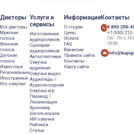
Дикторы
Услуги и
Информация
Контакты
сервисы
Все дикторы
О студии
8 800 200-4
Мужские
Цены
+7 (930) 212
Изготовление
Пн - Пт с 10
голоса
Оплата
аудиороликов
19:00
Женские
FAQ
Сценарии
голоса
Вакансии
аудиороликов
info@kupigo
Детские
Правила сайта
Автоответчики
голоса
Контакты
Озвучка
Известные
Карта сайта
аудиокниг
Региональные
Озвучка видео
Иностранные
Аудиогиды /
Кто озвучил
Аудиоэкскурсии
Озвучка игр
Перевод /
Локализация
Хрономер
Школа вокала
ИИ озвучка
Рейтинги
Статьи