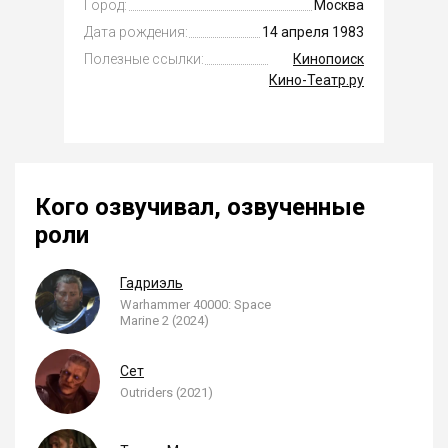
Город:
Москва
Дата рождения:
14 апреля 1983
Полезные ссылки:
Кинопоиск
Кино-Театр.ру
Кого озвучивал, озвученные
роли
Гадриэль
Warhammer 40000: Space
Marine 2 (2024)
Сет
Outriders (2021)