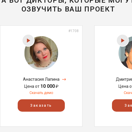
А ВОТ ДИКТОРЫ, КОТОРЫЕ МОГУ
ОЗВУЧИТЬ ВАШ ПРОЕКТ
#1708
Анастасия Лапина
Дмитри
10 000
Цена от
₽
Цена 
Скачать демо
Скач
Заказать
За