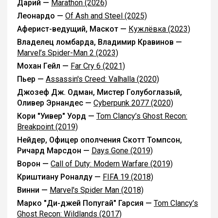
Дарий —
Marathon (2026)
Леонардо —
Of Ash and Steel (2025)
Аферист-ведущий, Маскот —
Кужлёвка (2023)
Владелец ломбарда, Владимир Кравинов —
Marvel’s Spider-Man 2 (2023)
Мохан Гейл —
Far Cry 6 (2021)
Пьер —
Assassin's Creed: Valhalla (2020)
Джозеф Дж. Одман, Мистер Голубоглазый,
Оливер Эрнандес —
Cyberpunk 2077 (2020)
Кори "Уивер" Уорд —
Tom Clancy’s Ghost Recon:
Breakpoint (2019)
Нейдер, Офицер ополчения Скотт Томпсон,
Ричард Марсдон —
Days Gone (2019)
Ворон —
Call of Duty: Modern Warfare (2019)
Криштиану Роналду —
FIFA 19 (2018)
Винни —
Marvel's Spider Man (2018)
Марко "Ди-джей Попугай" Гарсия —
Tom Clancy’s
Ghost Recon: Wildlands (2017)