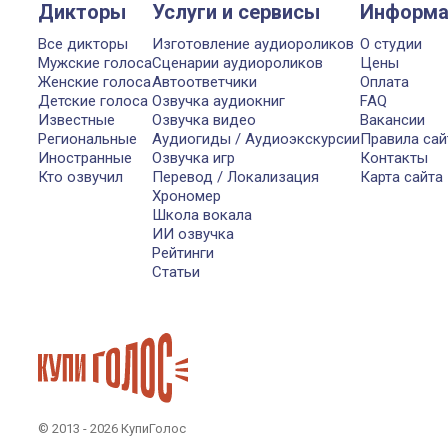
Дикторы
Услуги и сервисы
Информа
Все дикторы
Изготовление аудиороликов
О студии
Мужские голоса
Сценарии аудиороликов
Цены
Женские голоса
Автоответчики
Оплата
Детские голоса
Озвучка аудиокниг
FAQ
Известные
Озвучка видео
Вакансии
Региональные
Аудиогиды / Аудиоэкскурсии
Правила сай
Иностранные
Озвучка игр
Контакты
Кто озвучил
Перевод / Локализация
Карта сайта
Хрономер
Школа вокала
ИИ озвучка
Рейтинги
Статьи
© 2013 - 2026 КупиГолос