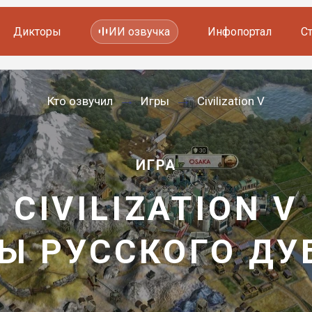
Дикторы
ИИ озвучка
Инфопортал
С
Фильмов и сериалов
Кто озвучил
Игры
Civilization V
Мультфильмов
YouTube каналов
Видеорекламы
ИГРА
CIVILIZATION V
Ы РУССКОГО Д
—