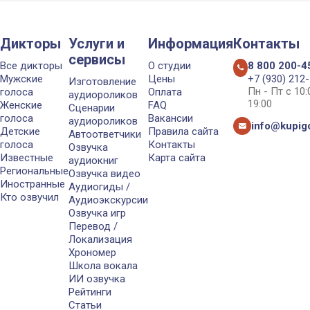
Дикторы
Услуги и
Информация
Контакты
сервисы
Все дикторы
О студии
8 800 200-4
Мужские
Цены
+7 (930) 212
Изготовление
Пн - Пт с 10
голоса
Оплата
аудиороликов
19:00
Женские
FAQ
Сценарии
голоса
Вакансии
аудиороликов
info@kupigo
Детские
Правила сайта
Автоответчики
голоса
Контакты
Озвучка
Известные
Карта сайта
аудиокниг
Региональные
Озвучка видео
Иностранные
Аудиогиды /
Кто озвучил
Аудиоэкскурсии
Озвучка игр
Перевод /
Локализация
Хрономер
Школа вокала
ИИ озвучка
Рейтинги
Статьи