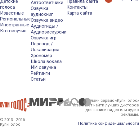
Детские
Правила сайта
Автоответчики
голоса
Контакты
Озвучка
Известные
Карта сайта
аудиокниг
Региональные
Озвучка видео
Иностранные
Аудиогиды /
Кто озвучил
Аудиоэкскурсии
Озвучка игр
Перевод /
Локализация
Хрономер
Школа вокала
ИИ озвучка
Рейтинги
Статьи
Онлайн сервис «КупиГолос»
позволяет найти лучших дикторов
для записи видео или аудио
рекламы.
© 2013 - 2026
Политика конфиденциальности
КупиГолос