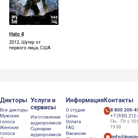
Halo 4
2012, Шутер от
первого лица, США
Дикторы
Услуги и
Информация
Контакты
сервисы
Все дикторы
О студии
8 800 200-4
Мужские
Цены
+7 (930) 212
Изготовление
Пн - Пт с 10
голоса
Оплата
аудиороликов
19:00
Женские
FAQ
Сценарии
голоса
Вакансии
аудиороликов
info@kupigo