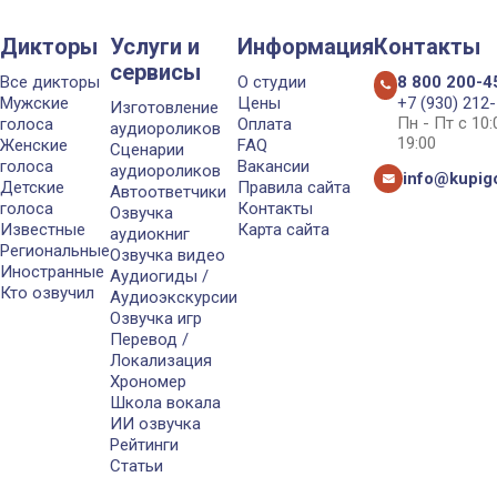
Дикторы
Услуги и
Информация
Контакты
сервисы
Все дикторы
О студии
8 800 200-4
Мужские
Цены
+7 (930) 212
Изготовление
Пн - Пт с 10
голоса
Оплата
аудиороликов
19:00
Женские
FAQ
Сценарии
голоса
Вакансии
аудиороликов
info@kupigo
Детские
Правила сайта
Автоответчики
голоса
Контакты
Озвучка
Известные
Карта сайта
аудиокниг
Региональные
Озвучка видео
Иностранные
Аудиогиды /
Кто озвучил
Аудиоэкскурсии
Озвучка игр
Перевод /
Локализация
Хрономер
Школа вокала
ИИ озвучка
Рейтинги
Статьи