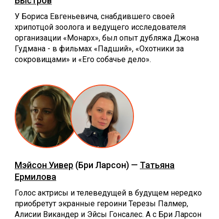
Быстров
У Бориса Евгеньевича, снабдившего своей
хрипотцой зоолога и ведущего исследователя
организации «Монарх», был опыт дубляжа Джона
Гудмана - в фильмах «Падший», «Охотники за
сокровищами» и «Его собачье дело».
Мэйсон Уивер
(Бри Ларсон) —
Татьяна
Ермилова
Голос актрисы и телеведущей в будущем нередко
приобретут экранные героини Терезы Палмер,
Алисии Викандер и Эйсы Гонсалес. А с Бри Ларсон