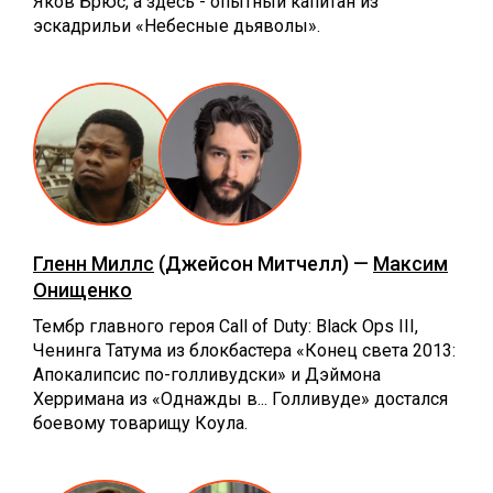
Яков Брюс, а здесь - опытный капитан из
эскадрильи «Небесные дьяволы».
Гленн Миллс
(Джейсон Митчелл) —
Максим
Онищенко
Тембр главного героя Call of Duty: Black Ops III,
Ченинга Татума из блокбастера «Конец света 2013:
Апокалипсис по-голливудски» и Дэймона
Херримана из «Однажды в... Голливуде» достался
боевому товарищу Коула.