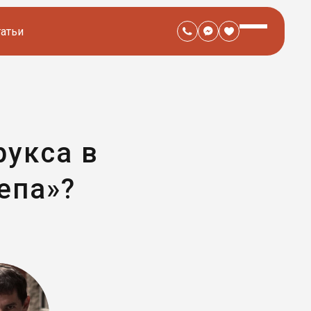
татьи
рукса в
епа»?