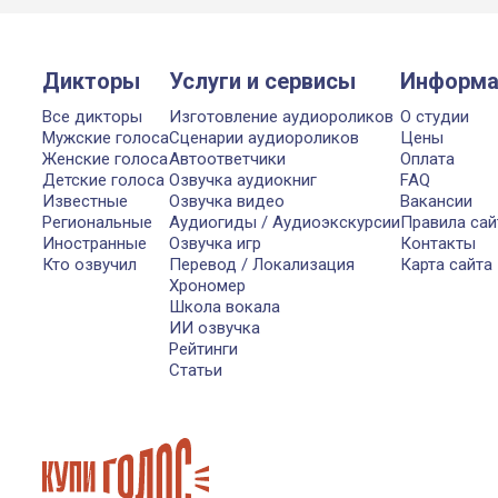
Дикторы
Услуги и сервисы
Информа
Все дикторы
Изготовление аудиороликов
О студии
Мужские голоса
Сценарии аудиороликов
Цены
Женские голоса
Автоответчики
Оплата
Детские голоса
Озвучка аудиокниг
FAQ
Известные
Озвучка видео
Вакансии
Региональные
Аудиогиды / Аудиоэкскурсии
Правила сай
Иностранные
Озвучка игр
Контакты
Кто озвучил
Перевод / Локализация
Карта сайта
Хрономер
Школа вокала
ИИ озвучка
Рейтинги
Статьи