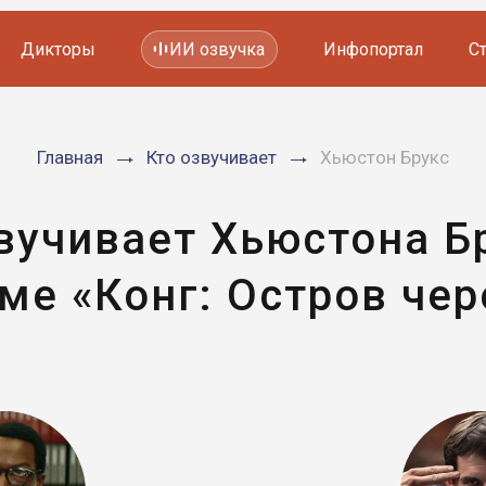
Дикторы
ИИ озвучка
Инфопортал
С
Фильмов и сериалов
Главная
Кто озвучивает
Хьюстон Брукс
Мультфильмов
YouTube каналов
Видеорекламы
вучивает Хьюстона Б
ме «Конг: Остров чер