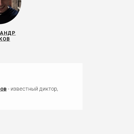
САНДР
КОВ
ков
- известный диктор,