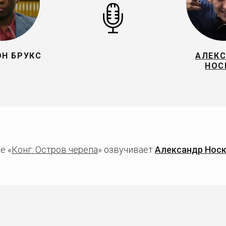
Н БРУКС
АЛЕК
НОС
е «
Конг: Остров черепа
» озвучивает
Александр Нос