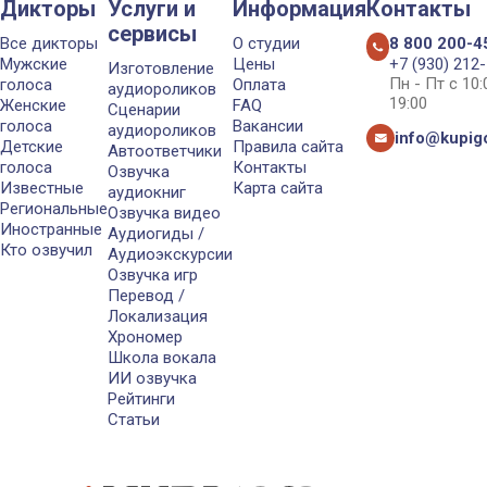
Дикторы
Услуги и
Информация
Контакты
сервисы
Все дикторы
О студии
8 800 200-4
Мужские
Цены
+7 (930) 212
Изготовление
Пн - Пт с 10
голоса
Оплата
аудиороликов
19:00
Женские
FAQ
Сценарии
голоса
Вакансии
аудиороликов
info@kupigo
Детские
Правила сайта
Автоответчики
голоса
Контакты
Озвучка
Известные
Карта сайта
аудиокниг
Региональные
Озвучка видео
Иностранные
Аудиогиды /
Кто озвучил
Аудиоэкскурсии
Озвучка игр
Перевод /
Локализация
Хрономер
Школа вокала
ИИ озвучка
Рейтинги
Статьи