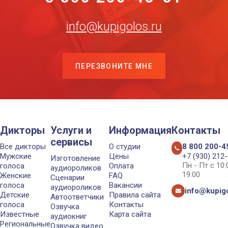
info@kupigolos.ru
ПЕРЕЗВОНИТЕ МНЕ
Дикторы
Услуги и
Информация
Контакты
сервисы
Все дикторы
О студии
8 800 200-4
Мужские
Цены
+7 (930) 212
Изготовление
Пн - Пт с 10
голоса
Оплата
аудиороликов
19:00
Женские
FAQ
Сценарии
голоса
Вакансии
аудиороликов
info@kupigo
Детские
Правила сайта
Автоответчики
голоса
Контакты
Озвучка
Известные
Карта сайта
аудиокниг
Региональные
Озвучка видео