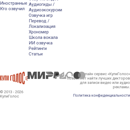
Иностранные
Аудиогиды /
Кто озвучил
Аудиоэкскурсии
Озвучка игр
Перевод /
Локализация
Хрономер
Школа вокала
ИИ озвучка
Рейтинги
Статьи
Онлайн сервис «КупиГолос»
позволяет найти лучших дикторов
для записи видео или аудио
рекламы.
© 2013 - 2026
Политика конфиденциальности
КупиГолос