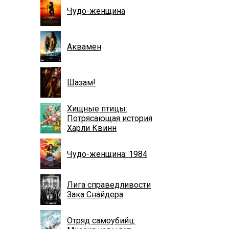
Чудо-женщина
Аквамен
Шазам!
Хищные птицы:
Потрясающая история
Харли Квинн
Чудо-женщина: 1984
Лига справедливости
Зака Снайдера
Отряд самоубийц: