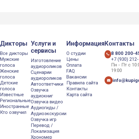
Дикторы
Услуги и
Информация
Контакты
сервисы
Все дикторы
О студии
8 800 200-4
Мужские
Цены
+7 (930) 212
Изготовление
Пн - Пт с 10
голоса
Оплата
аудиороликов
19:00
Женские
FAQ
Сценарии
голоса
Вакансии
аудиороликов
info@kupigo
Детские
Правила сайта
Автоответчики
голоса
Контакты
Озвучка
Известные
Карта сайта
аудиокниг
Региональные
Озвучка видео
Иностранные
Аудиогиды /
Кто озвучил
Аудиоэкскурсии
Озвучка игр
Перевод /
Локализация
Хрономер