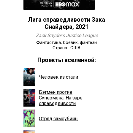
Лига справедливости Зака
Снайдера, 2021
Zack Snyder's Justice League
Фантастика, боевик, фэнтези
Страна: США
Проекты вселенной:
Человек из стали
Бэтмен против
Супермена: На заре
справедливости
Отряд самоубийц