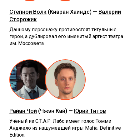
Степной Волк
(Киаран Хайндс) —
Валерий
Сторожик
Данному персонажу противостоят титульные
герои, а дублировал его именитый артист театра
им. Моссовета.
Райан Чой
(Чжэн Кай) —
Юрий Титов
Учёный из С.Т.А.Р. Лабс имеет голос Томми
Анджело из нашумевшей игры Mafia: Definitive
Edition.