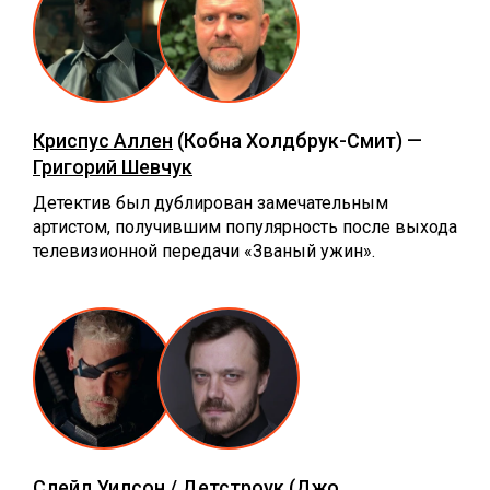
Криспус Аллен
(Кобна Холдбрук-Смит) —
Григорий Шевчук
Детектив был дублирован замечательным
артистом, получившим популярность после выхода
телевизионной передачи «Званый ужин».
Слейд Уилсон / Детстроук
(Джо