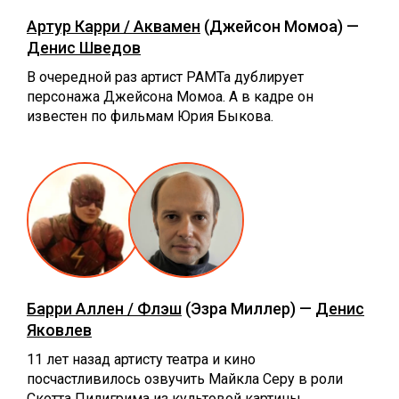
Артур Карри / Аквамен
(Джейсон Момоа) —
Денис Шведов
В очередной раз артист РАМТа дублирует
персонажа Джейсона Момоа. А в кадре он
известен по фильмам Юрия Быкова.
Барри Аллен / Флэш
(Эзра Миллер) —
Денис
Яковлев
11 лет назад артисту театра и кино
посчастливилось озвучить Майкла Серу в роли
Скотта Пилигрима из культовой картины.