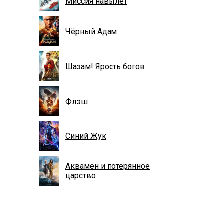
Миссия навылет
Чёрный Адам
Шазам! Ярость богов
Флэш
Синий Жук
Аквамен и потерянное
царство