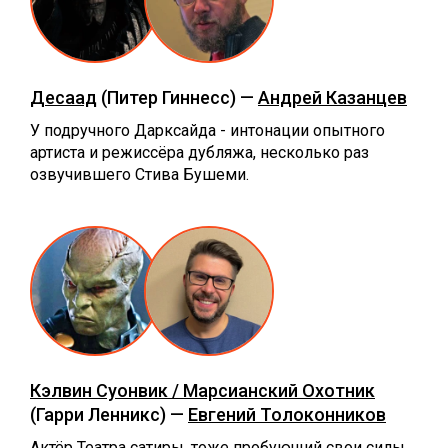
Десаад
(Питер Гиннесс) —
Андрей Казанцев
У подручного Дарксайда - интонации опытного
артиста и режиссёра дубляжа, несколько раз
озвучившего Стива Бушеми.
Кэлвин Суонвик / Марсианский Охотник
(Гарри Ленникс) —
Евгений Толоконников
Актёр Театра сатиры, тоже пробующий свои силы