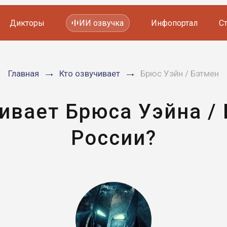
Дикторы
ИИ озвучка
Инфопортал
С
Фильмов и сериалов
Главная
Кто озвучивает
Брюс Уэйн / Бэтмен
Мультфильмов
YouTube каналов
Видеорекламы
ивает Брюса Уэйна /
России?