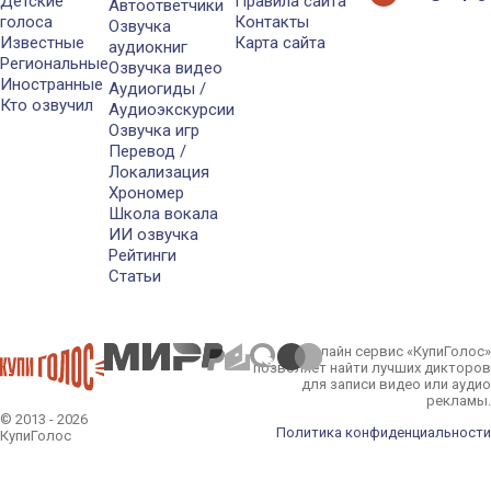
Детские
Правила сайта
Автоответчики
голоса
Контакты
Озвучка
Известные
Карта сайта
аудиокниг
Региональные
Озвучка видео
Иностранные
Аудиогиды /
Кто озвучил
Аудиоэкскурсии
Озвучка игр
Перевод /
Локализация
Хрономер
Школа вокала
ИИ озвучка
Рейтинги
Статьи
Онлайн сервис «КупиГолос»
позволяет найти лучших дикторов
для записи видео или аудио
рекламы.
© 2013 - 2026
Политика конфиденциальности
КупиГолос