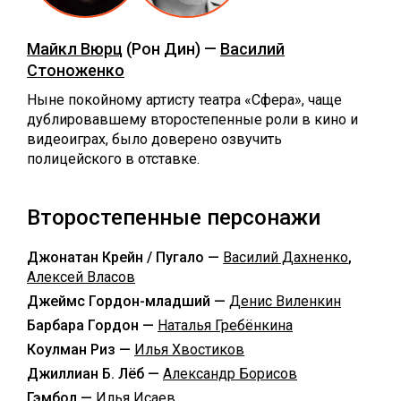
Майкл Вюрц
(Рон Дин) —
Василий
Стоноженко
Ныне покойному артисту театра «Сфера», чаще
дублировавшему второстепенные роли в кино и
видеоиграх, было доверено озвучить
полицейского в отставке.
Второстепенные персонажи
Джонатан Крейн / Пугало —
Василий Дахненко
,
Алексей Власов
Джеймс Гордон-младший —
Денис Виленкин
Барбара Гордон —
Наталья Гребёнкина
Коулман Риз —
Илья Хвостиков
Джиллиан Б. Лёб —
Александр Борисов
Гэмбол —
Илья Исаев