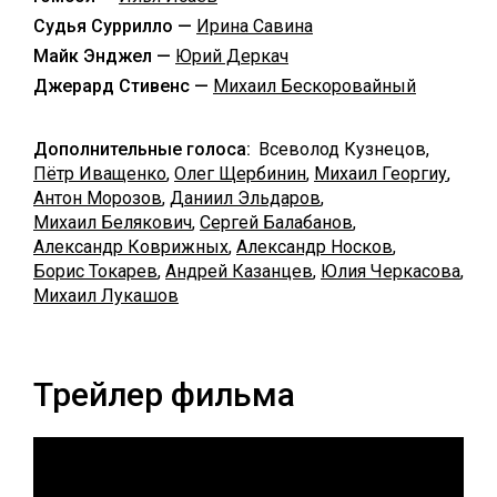
Судья Суррилло —
Ирина Савина
Майк Энджел —
Юрий Деркач
Джерард Стивенс —
Михаил Бескоровайный
Дополнительные голоса:
Всеволод Кузнецов,
Пётр Иващенко
,
Олег Щербинин
,
Михаил Георгиу
,
Антон Морозов
,
Даниил Эльдаров
,
Михаил Белякович
,
Сергей Балабанов
,
Александр Коврижных
,
Александр Носков
,
Борис Токарев
,
Андрей Казанцев
,
Юлия Черкасова
,
Михаил Лукашов
Трейлер фильма