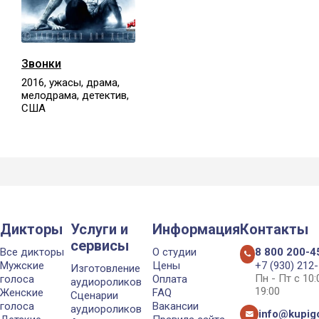
Звонки
2016, ужасы, драма,
мелодрама, детектив,
США
Дикторы
Услуги и
Информация
Контакты
сервисы
Все дикторы
О студии
8 800 200-4
Мужские
Цены
+7 (930) 212
Изготовление
Пн - Пт с 10
голоса
Оплата
аудиороликов
19:00
Женские
FAQ
Сценарии
голоса
Вакансии
аудиороликов
info@kupigo