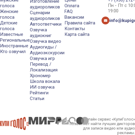
Мужские
Цены
+7 (930) 212
Изготовление
Пн - Пт с 10
голоса
Оплата
аудиороликов
19:00
Женские
FAQ
Сценарии
голоса
Вакансии
аудиороликов
info@kupigo
Детские
Правила сайта
Автоответчики
голоса
Контакты
Озвучка
Известные
Карта сайта
аудиокниг
Региональные
Озвучка видео
Иностранные
Аудиогиды /
Кто озвучил
Аудиоэкскурсии
Озвучка игр
Перевод /
Локализация
Хрономер
Школа вокала
ИИ озвучка
Рейтинги
Статьи
Онлайн сервис «КупиГолос»
позволяет найти лучших дикторов
для записи видео или аудио
рекламы.