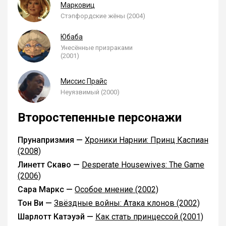
Марковиц
Стэпфордские жёны (2004)
Юбаба
Унесённые призраками
(2001)
Миссис Прайс
Неуязвимый (2000)
Второстепенные персонажи
Прунапризмия —
Хроники Нарнии: Принц Каспиан
(2008)
Линетт Скаво —
Desperate Housewives: The Game
(2006)
Сара Маркс —
Особое мнение (2002)
Тон Ви —
Звёздные войны: Атака клонов (2002)
Шарлотт Катэуэй —
Как стать принцессой (2001)