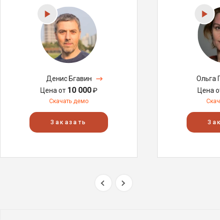
Денис Бгавин
Ольга 
10 000
Цена от
₽
Цена 
Скачать демо
Скач
Заказать
За