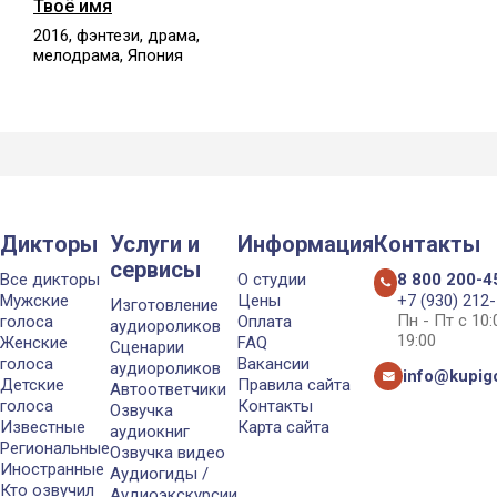
Твоё имя
2016, фэнтези, драма,
мелодрама, Япония
Дикторы
Услуги и
Информация
Контакты
сервисы
Все дикторы
О студии
8 800 200-4
Мужские
Цены
+7 (930) 212
Изготовление
Пн - Пт с 10
голоса
Оплата
аудиороликов
19:00
Женские
FAQ
Сценарии
голоса
Вакансии
аудиороликов
info@kupigo
Детские
Правила сайта
Автоответчики
голоса
Контакты
Озвучка
Известные
Карта сайта
аудиокниг
Региональные
Озвучка видео
Иностранные
Аудиогиды /
Кто озвучил
Аудиоэкскурсии