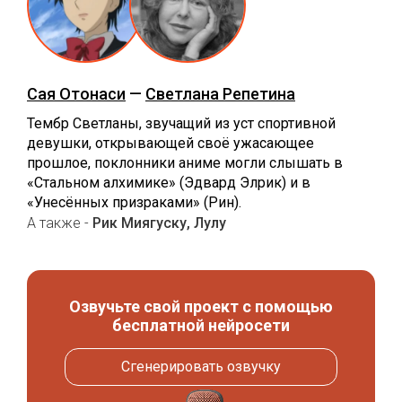
Сая Отонаси
—
Светлана Репетина
Тембр Светланы, звучащий из уст спортивной
девушки, открывающей своё ужасающее
прошлое, поклонники аниме могли слышать в
«Стальном алхимике» (Эдвард Элрик) и в
«Унесённых призраками» (Рин).
А также -
Рик Миягуску, Лулу
Озвучьте свой проект с помощью
бесплатной нейросети
Сгенерировать озвучку