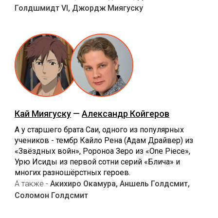
Голдшмидт VI, Джордж Миягуску
Кай Миягуску
—
Александр Койгеров
А у старшего брата Саи, одного из популярных
учеников - тембр Кайло Рена (Адам Драйвер) из
«Звёздных войн», Ророноа Зеро из «One Piece»,
Урю Исиды из первой сотни серий «Блича» и
многих разношёрстных героев.
А также -
Акихиро Окамура, Аншель Голдсмит,
Соломон Голдсмит