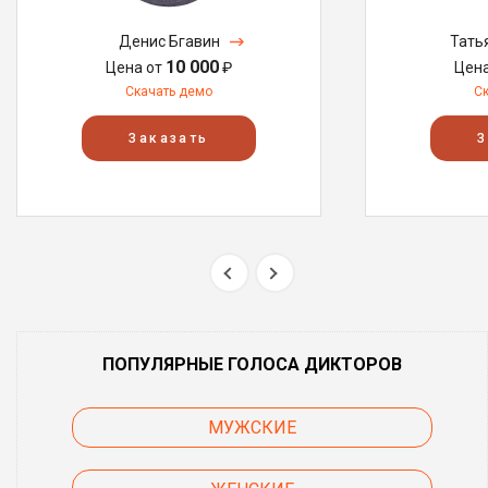
Денис Бгавин
Тать
10 000
Цена от
₽
Цен
Скачать демо
С
Заказать
З
ПОПУЛЯРНЫЕ ГОЛОСА ДИКТОРОВ
МУЖСКИЕ