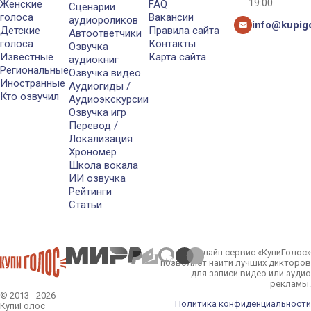
19:00
Женские
FAQ
Сценарии
голоса
Вакансии
аудиороликов
info@kupigo
Детские
Правила сайта
Автоответчики
голоса
Контакты
Озвучка
Известные
Карта сайта
аудиокниг
Региональные
Озвучка видео
Иностранные
Аудиогиды /
Кто озвучил
Аудиоэкскурсии
Озвучка игр
Перевод /
Локализация
Хрономер
Школа вокала
ИИ озвучка
Рейтинги
Статьи
Онлайн сервис «КупиГолос»
позволяет найти лучших дикторов
для записи видео или аудио
рекламы.
© 2013 - 2026
Политика конфиденциальности
КупиГолос