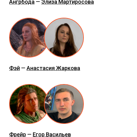
Ангрбода
—
Элиза Мартиросова
Фэй
—
Анастасия Жаркова
Фрейр
—
Егор Васильев