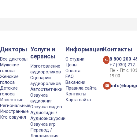
Дикторы
Услуги и
Информация
Контакты
сервисы
Все дикторы
О студии
8 800 200-4
Мужские
Цены
+7 (930) 212
Изготовление
Пн - Пт с 10
голоса
Оплата
аудиороликов
19:00
Женские
FAQ
Сценарии
голоса
Вакансии
аудиороликов
info@kupigo
Детские
Правила сайта
Автоответчики
голоса
Контакты
Озвучка
Известные
Карта сайта
аудиокниг
Региональные
Озвучка видео
Иностранные
Аудиогиды /
Кто озвучил
Аудиоэкскурсии
Озвучка игр
Перевод /
Локализация