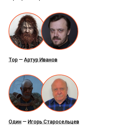
Тор
—
Артур Иванов
Один
—
Игорь Старосельцев