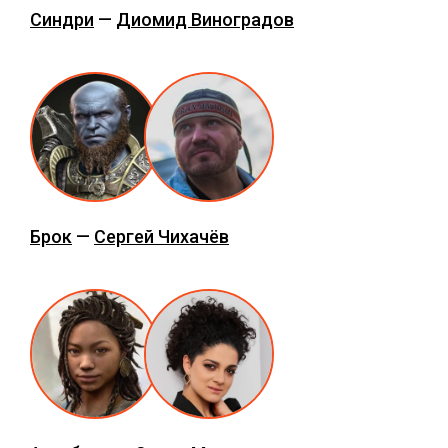
Синдри
—
Диомид Виноградов
Брок
—
Сергей Чихачёв