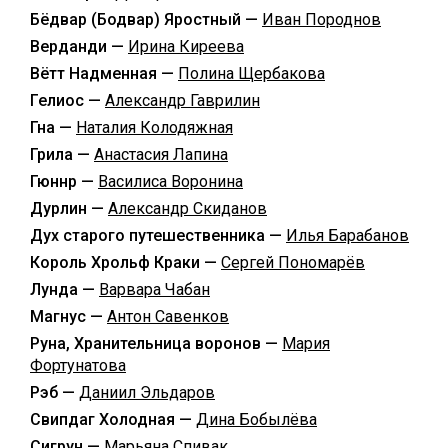
Бёдвар (Бодвар) Яростный —
Иван Породнов
Верданди —
Ирина Киреева
Вётт Надменная —
Полина Щербакова
Гелиос —
Александр Гаврилин
Гна —
Наталия Колодяжная
Грила —
Анастасия Лапина
Гюннр —
Василиса Воронина
Дурлин —
Александр Скиданов
Дух старого путешественника —
Илья Барабанов
Король Хрольф Краки —
Сергей Пономарёв
Лунда —
Варвара Чабан
Магнус —
Антон Савенков
Руна, Хранительница воронов —
Мария
Фортунатова
Рэб —
Даниил Эльдаров
Свипдаг Холодная —
Дина Бобылёва
Сигрун —
Марьяна Спивак