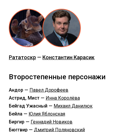
Рататоскр
—
Константин Карасик
Второстепенные персонажи
Андор —
Павел Дорофеев
Астрид, Мист —
Инна Королёва
Бейгад Ужасный —
Михаил Данилюк
Бейла —
Юлия Яблонская
Биргир —
Геннадий Новиков
Бюггвир —
Дмитрий Поляновский