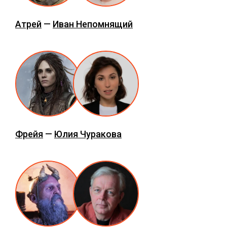
Атрей
—
Иван Непомнящий
Фрейя
—
Юлия Чуракова