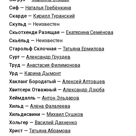
Сиф —
Наталья Гребёнкина
Скарде —
Кирилл Туранский
Скульд —
Неизвестен
Скьотхенди Разящая —
Екатерина Семёнова
Скьёльд —
Неизвестен
Старольф Склочная —
Татьяна Ермилова
Сурт —
Александр Груздев
Труд —
Анастасия Филимонова
Урд —
Карина Дымонт
Хакланг Бородатый —
Алексей Аптовцев
Хвитсерк Отважный —
Александр Дзюба
Хеймдалль —
Антон Эльдаров
Хильд —
Алёна Фалалеева
Хильдисвини —
Михаил Сушков
Хольгер —
Василий Дахненко
Христ —
Татьяна Абрамова