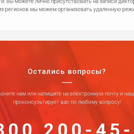
и. Вы можете лично присутствовать на записи дикто
 из регионов мы можем организовать удаленную режи
Остались вопросы?
оните нам или напишите на электронную почту и на
проконсультирует вас по любому вопросу!
800 200-45