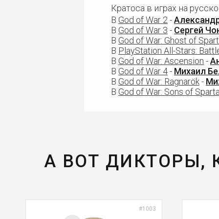
Кратоса в играх на русск
В
God of War 2
-
Александр
В
God of War 3
-
Сергей Чо
В
God of War: Ghost of Spar
В
PlayStation All-Stars: Batt
В
God of War: Ascension
-
А
В
God of War 4
-
Михаил Бе
В
God of War: Ragnarök
-
Ми
В
God of War: Sons of Spart
А ВОТ ДИКТОРЫ,
#1003