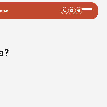
татьи
а?