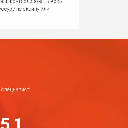
ра и контролировать весь
ссуру по скайпу или
ш специалист
-51