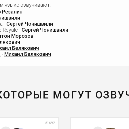
ом языке озвучивают:
 Резалин
нишвили
ta
-
Сергей Чонишвили
le Royale
-
Сергей Чонишвили
нтон Морозов
лякович
хаил Белякович
a
-
Михаил Белякович
 КОТОРЫЕ МОГУТ ОЗВУ
#1692