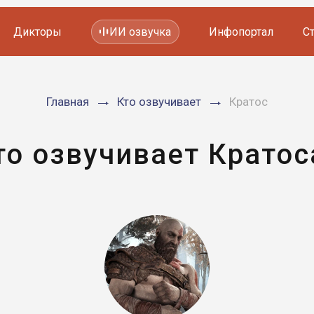
Дикторы
ИИ озвучка
Инфопортал
С
Фильмов и сериалов
Главная
Кто озвучивает
Кратос
Мультфильмов
YouTube каналов
Видеорекламы
то озвучивает Кратос