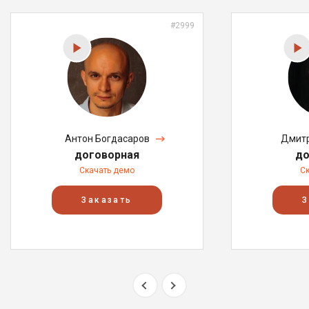
#2999
Антон Богдасаров
Дмитр
договорная
до
Скачать демо
С
Заказать
З