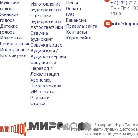
Мужские
Цены
+7 (930) 212
Изготовление
Пн - Пт с 10
голоса
Оплата
аудиороликов
19:00
Женские
FAQ
Сценарии
голоса
Вакансии
аудиороликов
info@kupigo
Детские
Правила сайта
Автоответчики
голоса
Контакты
Озвучка
Известные
Карта сайта
аудиокниг
Региональные
Озвучка видео
Иностранные
Аудиогиды /
Кто озвучил
Аудиоэкскурсии
Озвучка игр
Перевод /
Локализация
Хрономер
Школа вокала
ИИ озвучка
Рейтинги
Статьи
Онлайн сервис «КупиГолос»
позволяет найти лучших дикторов
для записи видео или аудио