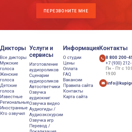
ПЕРЕЗВОНИТЕ МНЕ
Дикторы
Услуги и
Информация
Контакты
сервисы
Все дикторы
О студии
8 800 200-4
Мужские
Цены
+7 (930) 212
Изготовление
Пн - Пт с 10
голоса
Оплата
аудиороликов
19:00
Женские
FAQ
Сценарии
голоса
Вакансии
аудиороликов
info@kupigo
Детские
Правила сайта
Автоответчики
голоса
Контакты
Озвучка
Известные
Карта сайта
аудиокниг
Региональные
Озвучка видео
Иностранные
Аудиогиды /
Кто озвучил
Аудиоэкскурсии
Озвучка игр
Перевод /
Локализация