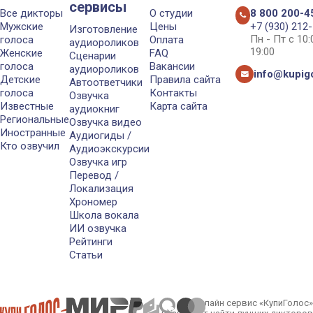
сервисы
Все дикторы
О студии
8 800 200-4
Мужские
Цены
+7 (930) 212
Изготовление
Пн - Пт с 10
голоса
Оплата
аудиороликов
19:00
Женские
FAQ
Сценарии
голоса
Вакансии
аудиороликов
info@kupigo
Детские
Правила сайта
Автоответчики
голоса
Контакты
Озвучка
Известные
Карта сайта
аудиокниг
Региональные
Озвучка видео
Иностранные
Аудиогиды /
Кто озвучил
Аудиоэкскурсии
Озвучка игр
Перевод /
Локализация
Хрономер
Школа вокала
ИИ озвучка
Рейтинги
Статьи
Онлайн сервис «КупиГолос»