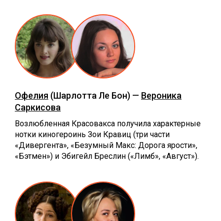
Офелия
(Шарлотта Ле Бон) —
Вероника
Саркисова
Возлюбленная Красовакса получила характерные
нотки киногероинь Зои Кравиц (три части
«Дивергента», «Безумный Макс: Дорога ярости»,
«Бэтмен») и Эбигейл Бреслин («Лимб», «Август»).