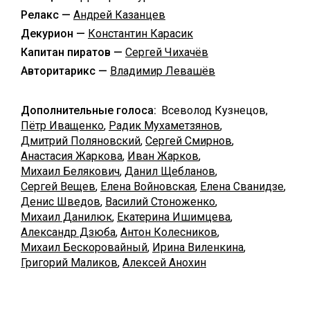
Релакс —
Андрей Казанцев
Декурион —
Константин Карасик
Капитан пиратов —
Сергей Чихачёв
Авторитарикс —
Владимир Левашёв
Дополнительные голоса:
Всеволод Кузнецов,
Пётр Иващенко
,
Радик Мухаметзянов
,
Дмитрий Поляновский
,
Сергей Смирнов
,
Анастасия Жаркова
,
Иван Жарков
,
Михаил Белякович
,
Данил Щебланов
,
Сергей Вещев
,
Елена Войновская
,
Елена Сванидзе
,
Денис Шведов
,
Василий Стоноженко
,
Михаил Данилюк
,
Екатерина Ишимцева
,
Александр Дзюба
,
Антон Колесников
,
Михаил Бескоровайный
,
Ирина Виленкина
,
Григорий Маликов
,
Алексей Анохин