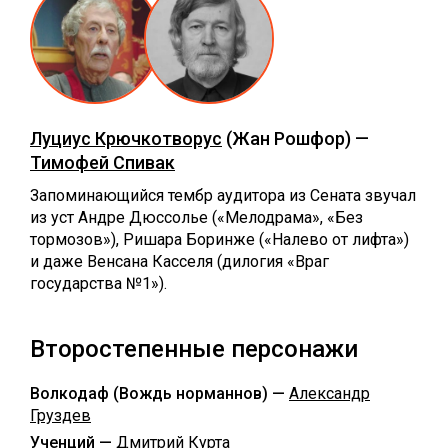
Луциус Крючкотворус
(Жан Рошфор) —
Тимофей Спивак
Запоминающийся тембр аудитора из Сената звучал
из уст Андре Дюссолье («Мелодрама», «Без
тормозов»), Ришара Боринже («Налево от лифта»)
и даже Венсана Касселя (дилогия «Враг
государства №1»).
Второстепенные персонажи
Волкодаф (Вождь норманнов) —
Александр
Груздев
Ученций —
Дмитрий Курта