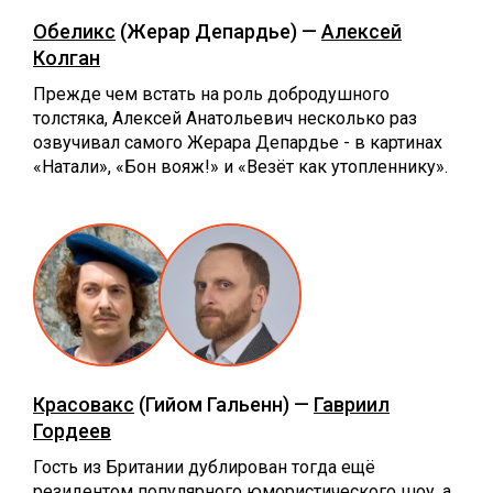
Обеликс
(Жерар Депардье) —
Алексей
Колган
Прежде чем встать на роль добродушного
толстяка, Алексей Анатольевич несколько раз
озвучивал самого Жерара Депардье - в картинах
«Натали», «Бон вояж!» и «Везёт как утопленнику».
Красовакс
(Гийом Гальенн) —
Гавриил
Гордеев
Гость из Британии дублирован тогда ещё
резидентом популярного юмористического шоу, а