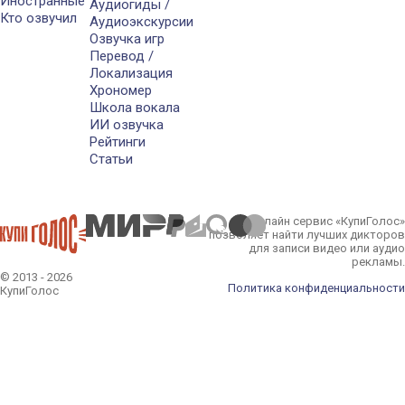
Иностранные
Аудиогиды /
Кто озвучил
Аудиоэкскурсии
Озвучка игр
Перевод /
Локализация
Хрономер
Школа вокала
ИИ озвучка
Рейтинги
Статьи
Онлайн сервис «КупиГолос»
позволяет найти лучших дикторов
для записи видео или аудио
рекламы.
© 2013 - 2026
Политика конфиденциальности
КупиГолос