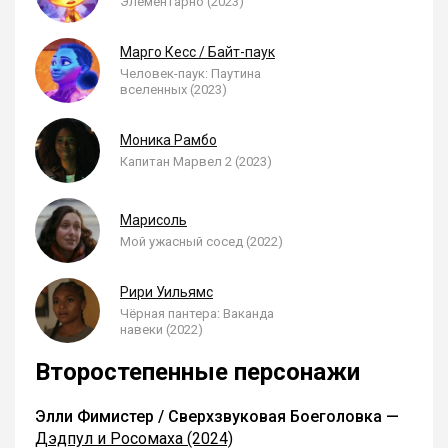
Элементарно (2023)
Марго Кесс / Байт-паук
Человек-паук: Паутина
вселенных (2023)
Моника Рамбо
Капитан Марвел 2 (2023)
Марисоль
Мой ужасный сосед (2022)
Рири Уильямс
Чёрная пантера: Ваканда
навеки (2022)
Второстепенные персонажи
Элли Фимистер / Сверхзвуковая Боеголовка —
Дэдпул и Росомаха (2024)