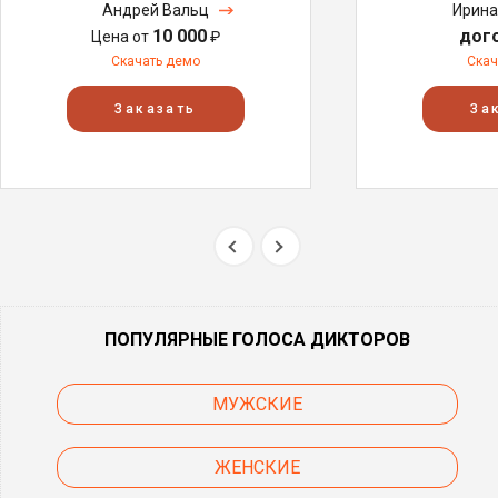
Андрей Вальц
Ирина
10 000
дог
Цена от
₽
Скачать демо
Скач
Заказать
За
ПОПУЛЯРНЫЕ ГОЛОСА ДИКТОРОВ
МУЖСКИЕ
ЖЕНСКИЕ