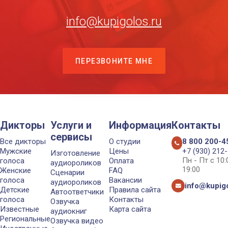
info@kupigolos.ru
ПЕРЕЗВОНИТЕ МНЕ
Дикторы
Услуги и
Информация
Контакты
сервисы
Все дикторы
О студии
8 800 200-4
Мужские
Цены
+7 (930) 212
Изготовление
Пн - Пт с 10
голоса
Оплата
аудиороликов
19:00
Женские
FAQ
Сценарии
голоса
Вакансии
аудиороликов
info@kupigo
Детские
Правила сайта
Автоответчики
голоса
Контакты
Озвучка
Известные
Карта сайта
аудиокниг
Региональные
Озвучка видео