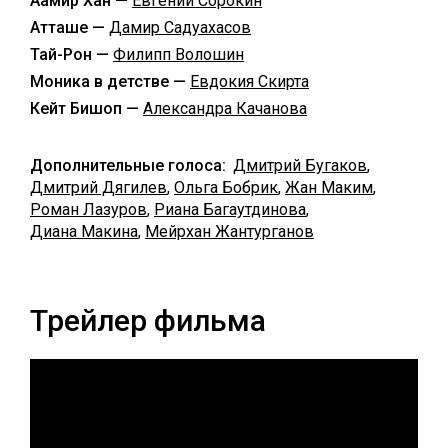
Аамир Хан —
Евгений Сорокин
Атташе —
Дамир Садуахасов
Тай-Рон —
Филипп Волошин
Моника в детстве —
Евдокия Скирта
Кейт Бишоп —
Александра Качанова
Дополнительные голоса:
Дмитрий Бугаков
,
Дмитрий Дягилев
,
Ольга Бобрик
,
Жан Маким
,
Роман Лазуров
,
Риана Багаутдинова
,
Диана Макина
,
Мейрхан Жантурганов
Трейлер фильма