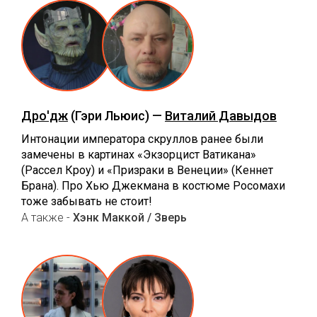
Дро'дж
(Гэри Льюис) —
Виталий Давыдов
Интонации императора скруллов ранее были
замечены в картинах «Экзорцист Ватикана»
(Рассел Кроу) и «Призраки в Венеции» (Кеннет
Брана). Про Хью Джекмана в костюме Росомахи
тоже забывать не стоит!
А также -
Хэнк Маккой / Зверь