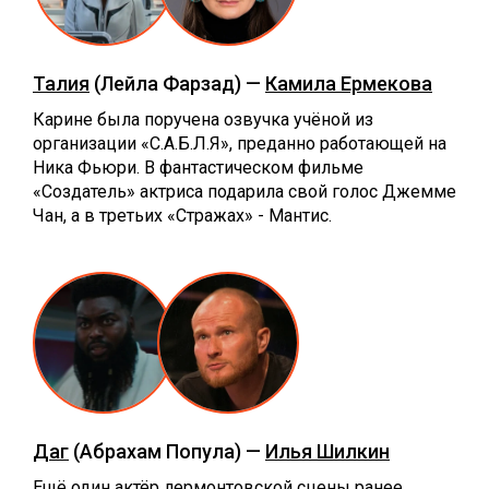
Талия
(Лейла Фарзад) —
Камила Ермекова
Карине была поручена озвучка учёной из
организации «С.А.Б.Л.Я», преданно работающей на
Ника Фьюри. В фантастическом фильме
«Создатель» актриса подарила свой голос Джемме
Чан, а в третьих «Стражах» - Мантис.
Даг
(Абрахам Попула) —
Илья Шилкин
Ещё один актёр лермонтовской сцены ранее