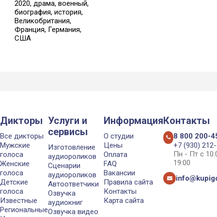
2020, драма, военный,
биография, история,
Великобритания,
Франция, Германия,
США
Дикторы
Услуги и
Информация
Контакты
сервисы
Все дикторы
О студии
8 800 200-4
Мужские
Цены
+7 (930) 212
Изготовление
Пн - Пт с 10
голоса
Оплата
аудиороликов
19:00
Женские
FAQ
Сценарии
голоса
Вакансии
аудиороликов
info@kupigo
Детские
Правила сайта
Автоответчики
голоса
Контакты
Озвучка
Известные
Карта сайта
аудиокниг
Региональные
Озвучка видео