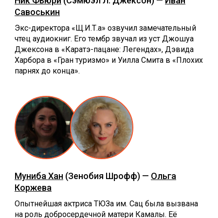
Ник Фьюри
(Сэмюэл Л. Джексон) —
Иван
Савоськин
Экс-директора «Щ.И.Т.а» озвучил замечательный
чтец аудиокниг. Его тембр звучал из уст Джошуа
Джексона в «Каратэ-пацане: Легендах», Дэвида
Харбора в «Гран туризмо» и Уилла Смита в «Плохих
парнях до конца».
Муниба Хан
(Зенобия Шрофф) —
Ольга
Коржева
Опытнейшая актриса ТЮЗа им. Сац была вызвана
на роль добросердечной матери Камалы. Её