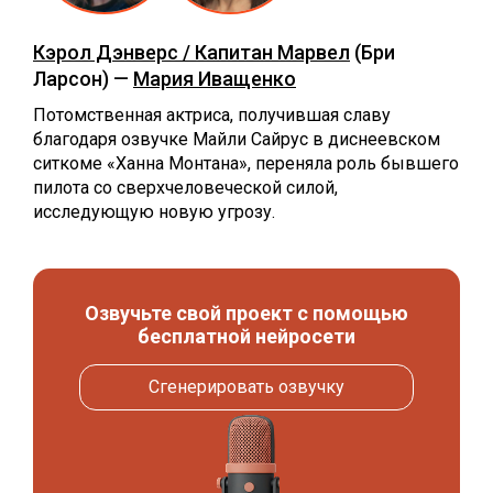
Кэрол Дэнверс / Капитан Марвел
(Бри
Ларсон) —
Мария Иващенко
Потомственная актриса, получившая славу
благодаря озвучке Майли Сайрус в диснеевском
ситкоме «Ханна Монтана», переняла роль бывшего
пилота со сверхчеловеческой силой,
исследующую новую угрозу.
Озвучьте свой проект с помощью
бесплатной нейросети
Сгенерировать озвучку