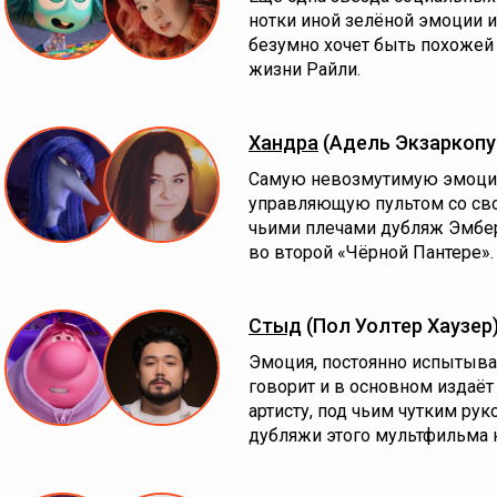
нотки иной зелёной эмоции 
безумно хочет быть похожей 
жизни Райли.
Хандра
(Адель Экзаркопу
Самую невозмутимую эмоци
управляющую пультом со свое
чьими плечами дубляж Эмбер
во второй «Чёрной Пантере».
Стыд
(Пол Уолтер Хаузер
Эмоция, постоянно испытыв
говорит и в основном издаёт
артисту, под чьим чутким р
дубляжи этого мультфильма н