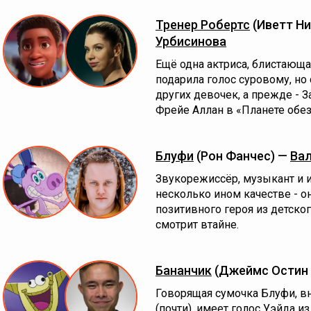
Тренер Робертс
(Иветт Ни
Урбисинова
Ещё одна актриса, блистающа
подарила голос суровому, но
других девочек, а прежде - 
Фрейе Аллан в «Планете обез
Блуфи
(Рон Фанчес) —
Вал
Звукорежиссёр, музыкант и 
несколько ином качестве - о
позитивного героя из детско
смотрит втайне.
Бананчик
(Джеймс Остин
Говорящая сумочка Блуфи, вн
(почти), имеет голос Уэйда 