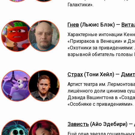
Галактики».
Гнев
(Льюис Блэк) —
Вита
Характерные интонации Кенн
«Призраков в Венеции» и Дэ
«Охотники за привидениями:
взрывной обитатель головы 
Страх
(Тони Хейл) —
Дмит
Артист театра им. Лермонтова
лишённого доли цинизма су
Дэвида Вашингтона в «Созда
«Особняке с привидениями».
Зависть
(Айо Эдебири) —
Ещё одна звезда социальных