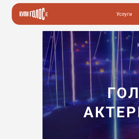
Услуги
Озвучка видео
Иностранные дикторы
Работа с аудио
Русские дикторы
Работа с текстом
Актеры озвучки
Локализация и перевод
Контакты дикторов
ГОЛ
Другие услуги
ИИ голоса
АКТЕР
8 800 200-45-51
8 800 200-45-51
Заказать звонок
Заказать звонок