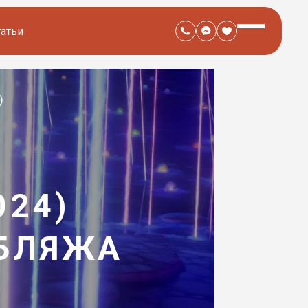
татьи
)
024)
УБЛЯЖА