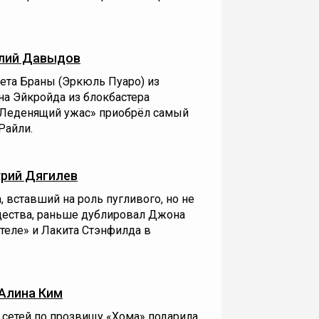
лий Давыдов
ета Браны (Эркюль Пуаро) из
на Эйкройда из блокбастера
 Леденящий ужас» приобрёл самый
Райли.
рий Дягилев
, вставший на роль пугливого, но не
щества, раньше дублировал Джона
теле» и Лакита Стэнфилда в
Алина Ким
 сетей по прозвищу «Хома» подарила