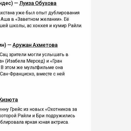
ндес) —
Луиза Обухова
ахстана уже был опыт дублирования
 Аша в «Заветном желании». Её
ршей школы, ас хоккея и кумир Райли.
ин) —
Аружан Ахметова
 Сац зрители могли услышать в
» (Изабела Мерсед) и «Гран
 В этом же мультфильме она
 Сан-Франциско, вместе с ней
Кизюта
нну Грейс из новых «Охотников за
которой Райли и Бри подружились
ублировала яркая юная актриса.