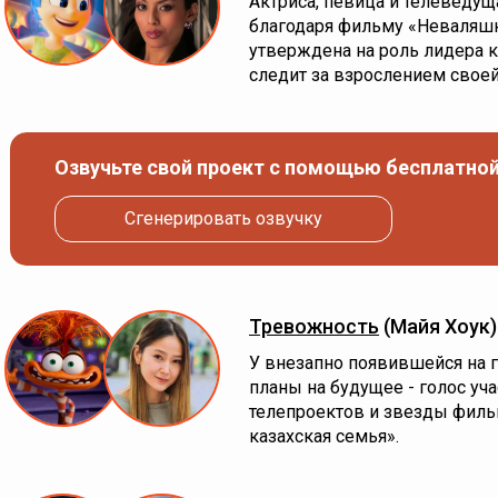
Актриса, певица и телеведущ
благодаря фильму «Неваляшк
утверждена на роль лидера 
следит за взрослением своей
Озвучьте свой проект с помощью бесплатной
Сгенерировать озвучку
Тревожность
(Майя Хоук
У внезапно появившейся на 
планы на будущее - голос у
телепроектов и звезды филь
казахская семья».