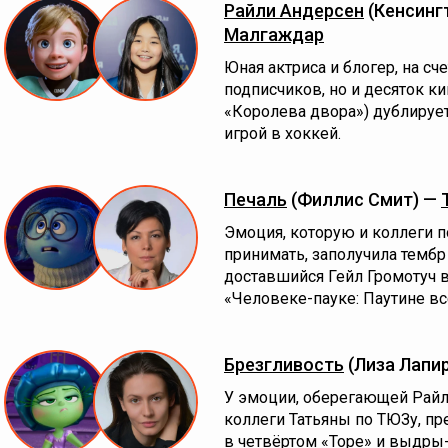
Райли Андерсен
(Кенсинг
Малгаждар
Юная актриса и блогер, на с
подписчиков, но и десяток к
«Королева двора») дублируе
игрой в хоккей.
Печаль
(Филлис Смит) —
Эмоция, которую и коллеги по
принимать, заполучила тембр
доставшийся Гейл Громотуч 
«Человеке-пауке: Паутине в
Брезгливость
(Лиза Лапи
У эмоции, оберегающей Райли
коллеги Татьяны по ТЮЗу, пр
в четвёртом «Торе» и выдры