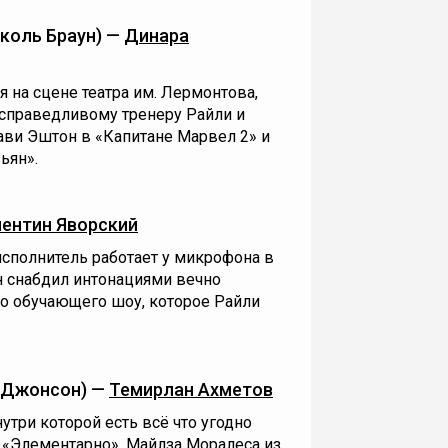
коль Браун) —
Динара
я на сцене театра им. Лермонтова,
 справедливому тренеру Райли и
Зави Эштон в «Капитане Марвел 2» и
ьян».
ентин Яворский
исполнитель работает у микрофона в
н снабдил интонациями вечно
го обучающего шоу, которое Райли
 Джонсон) —
Темирлан Ахметов
утри которой есть всё что угодно
из «Элементарно», Майлза Моралеса из