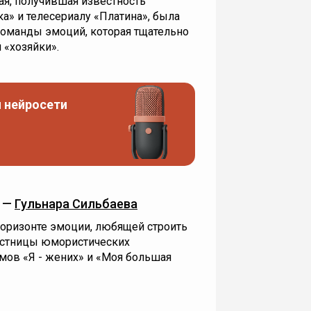
ая, получившая известность
а» и телесериалу «Платина», была
команды эмоций, которая тщательно
 «хозяйки».
 нейросети
) —
Гульнара Сильбаева
горизонте эмоции, любящей строить
частницы юмористических
мов «Я - жених» и «Моя большая