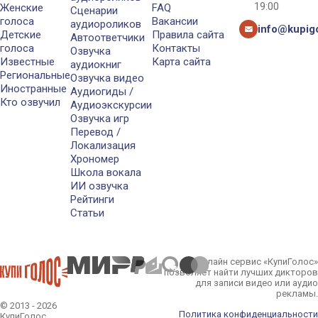
19:00
Женские
FAQ
Сценарии
голоса
Вакансии
аудиороликов
info@kupigo
Детские
Правила сайта
Автоответчики
голоса
Контакты
Озвучка
Известные
Карта сайта
аудиокниг
Региональные
Озвучка видео
Иностранные
Аудиогиды /
Кто озвучил
Аудиоэкскурсии
Озвучка игр
Перевод /
Локализация
Хрономер
Школа вокала
ИИ озвучка
Рейтинги
Статьи
Онлайн сервис «КупиГолос»
позволяет найти лучших дикторов
для записи видео или аудио
рекламы.
© 2013 - 2026
Политика конфиденциальности
КупиГолос