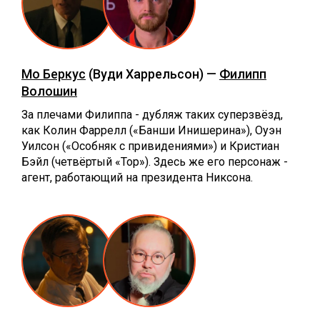
Мо Беркус
(Вуди Харрельсон) —
Филипп
Волошин
За плечами Филиппа - дубляж таких суперзвёзд,
как Колин Фаррелл («Банши Инишерина»), Оуэн
Уилсон («Особняк с привидениями») и Кристиан
Бэйл (четвёртый «Тор»). Здесь же его персонаж -
агент, работающий на президента Никсона.