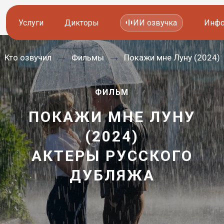
Услуги
Дикторы
ИИ озвучка
Инфо
Кто озвучил
Фильмы
Покажи мне Луну (2024)
Озвучка видео
Иностранные дикторы
Работа с аудио
Русские дикторы
ФИЛЬМ
Работа с текстом
Актеры озвучки
ПОКАЖИ МНЕ ЛУНУ
(2024)
Локализация и перевод
Контакты дикторов
АКТЕРЫ РУССКОГО
—
Другие услуги
ИИ голоса
ДУБЛЯЖА
8 800 200-45-51
8 800 200-45-51
Заказать звонок
Заказать звонок