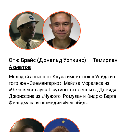
Стю Брайс
(Дональд Уоткинс) —
Темирлан
Ахметов
Молодой ассистент Коула имеет голос Уэйда из
того же «Элементарно», Майлза Моралеса из
«Человека-паука: Паутины вселенных», Дэвида
Джонссона из «Чужого: Ромула» и Эндрю Барта
Фельдмана из комедии «Без обид».