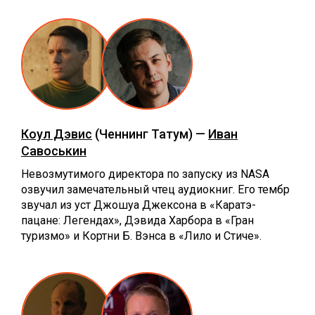
Коул Дэвис
(Ченнинг Татум) —
Иван
Савоськин
Невозмутимого директора по запуску из NASA
озвучил замечательный чтец аудиокниг. Его тембр
звучал из уст Джошуа Джексона в «Каратэ-
пацане: Легендах», Дэвида Харбора в «Гран
туризмо» и Кортни Б. Вэнса в «Лило и Стиче».