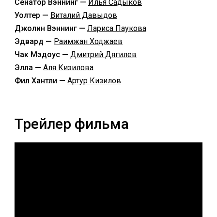
Сенатор Вэннинг —
Илья Садыков
Уолтер —
Виталий Давыдов
Джолин Вэннинг —
Лариса Паукова
Эдвард —
Раимжан Ходжаев
Чак Мэдоус —
Дмитрий Дягилев
Элла —
Аля Кизилова
Фил Хантли —
Артур Кизилов
Трейлер фильма