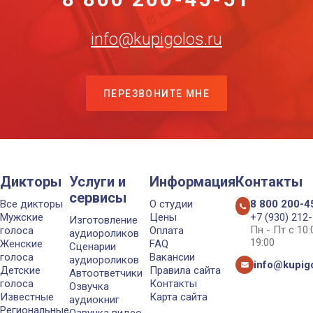
info@kupigolos.ru
ПЕРЕЗВОНИТЕ МНЕ
Дикторы
Услуги и
Информация
Контакты
сервисы
Все дикторы
О студии
8 800 200-4
Мужские
Цены
+7 (930) 212
Изготовление
Пн - Пт с 10
голоса
Оплата
аудиороликов
19:00
Женские
FAQ
Сценарии
голоса
Вакансии
аудиороликов
info@kupigo
Детские
Правила сайта
Автоответчики
голоса
Контакты
Озвучка
Известные
Карта сайта
аудиокниг
Региональные