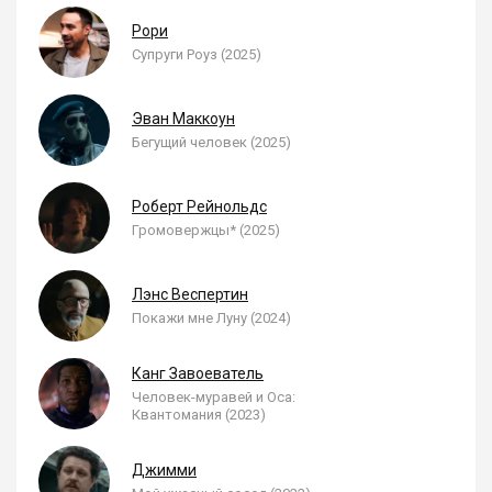
Рори
Супруги Роуз (2025)
Эван Маккоун
Бегущий человек (2025)
Роберт Рейнольдс
Громовержцы* (2025)
Лэнс Веспертин
Покажи мне Луну (2024)
Канг Завоеватель
Человек-муравей и Оса:
Квантомания (2023)
Джимми