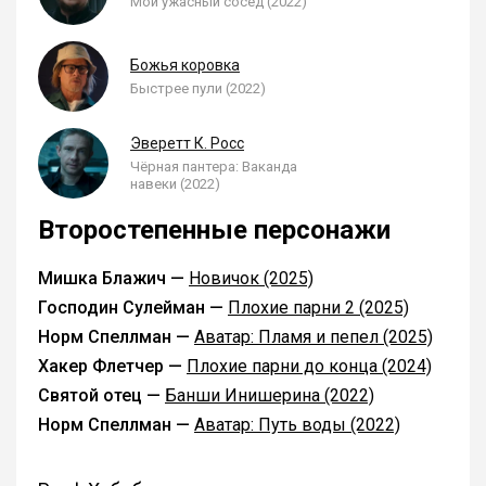
Мой ужасный сосед (2022)
Божья коровка
Быстрее пули (2022)
Эверетт К. Росс
Чёрная пантера: Ваканда
навеки (2022)
Второстепенные персонажи
Мишка Блажич —
Новичок (2025)
Господин Сулейман —
Плохие парни 2 (2025)
Норм Спеллман —
Аватар: Пламя и пепел (2025)
Хакер Флетчер —
Плохие парни до конца (2024)
Святой отец —
Банши Инишерина (2022)
Норм Спеллман —
Аватар: Путь воды (2022)