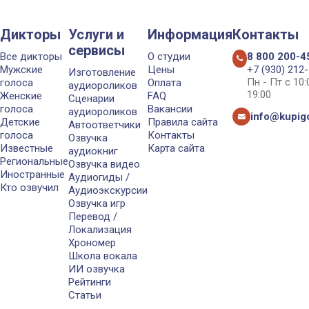
Дикторы
Услуги и
Информация
Контакты
сервисы
Все дикторы
О студии
8 800 200-4
Мужские
Цены
+7 (930) 212
Изготовление
Пн - Пт с 10
голоса
Оплата
аудиороликов
19:00
Женские
FAQ
Сценарии
голоса
Вакансии
аудиороликов
info@kupigo
Детские
Правила сайта
Автоответчики
голоса
Контакты
Озвучка
Известные
Карта сайта
аудиокниг
Региональные
Озвучка видео
Иностранные
Аудиогиды /
Кто озвучил
Аудиоэкскурсии
Озвучка игр
Перевод /
Локализация
Хрономер
Школа вокала
ИИ озвучка
Рейтинги
Статьи