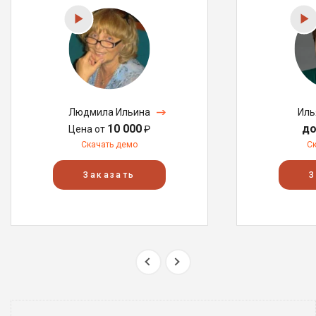
Людмила Ильина
Иль
10 000
до
Цена от
₽
Скачать демо
С
Заказать
З