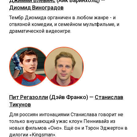
Джимми Блевинс
(Айк Баринхолц) —
Диомид Виноградов
Тембр Диомида органичен в любом жанре - и
отвязной комедии, и семейном мультфильме, и
драматической видеоигре.
Пит Регазолли
(Дэйв Франко) —
Станислав
Тикунов
Для россиян интонациями Станислава говорит не
только внушающий ужас клоун Пеннивайз из
новых фильмов «Оно». Ещё он и Тэрон Эджертон в
дилогии «‎Kingsman».