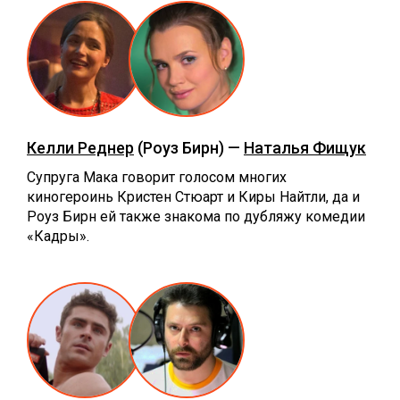
Келли Реднер
(Роуз Бирн) —
Наталья Фищук
Супруга Мака говорит голосом многих
киногероинь Кристен Стюарт и Киры Найтли, да и
Роуз Бирн ей также знакома по дубляжу комедии
«Кадры».