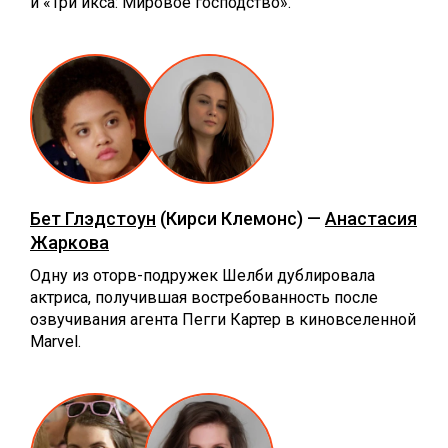
и «Три икса: Мировое господство».
Бет Глэдстоун
(Кирси Клемонс) —
Анастасия
Жаркова
Одну из оторв-подружек Шелби дублировала
актриса, получившая востребованность после
озвучивания агента Пегги Картер в киновселенной
Marvel.