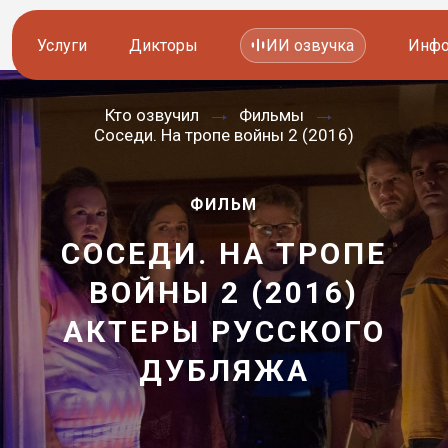
Услуги
Дикторы
ИИ озвучка
Инфо
Кто озвучил
Фильмы
Озвучка видео
Иностранные дикторы
Соседи. На тропе войны 2 (2016)
Работа с аудио
Русские дикторы
ФИЛЬМ
Работа с текстом
Актеры озвучки
СОСЕДИ. НА ТРОПЕ
Локализация и перевод
Контакты дикторов
ВОЙНЫ 2 (2016)
Другие услуги
ИИ голоса
АКТЕРЫ РУССКОГО
—
ДУБЛЯЖА
8 800 200-45-51
8 800 200-45-51
Заказать звонок
Заказать звонок