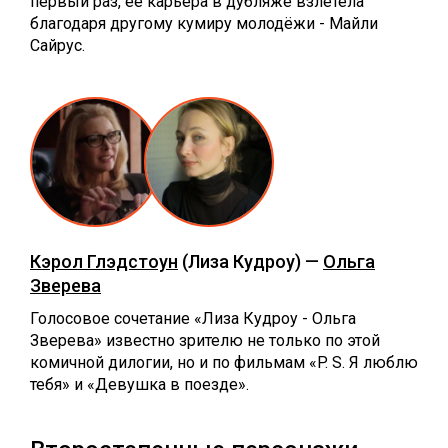
первый раз, её карьера в дубляже взлетела
благодаря другому кумиру молодёжи - Майли
Сайрус.
Кэрол Глэдстоун
(Лиза Кудроу) —
Ольга
Зверева
Голосовое сочетание «‎Лиза Кудроу - Ольга
Зверева» известно зрителю не только по этой
комичной дилогии, но и по фильмам «‎P. S. Я люблю
тебя» и «Девушка в поезде».