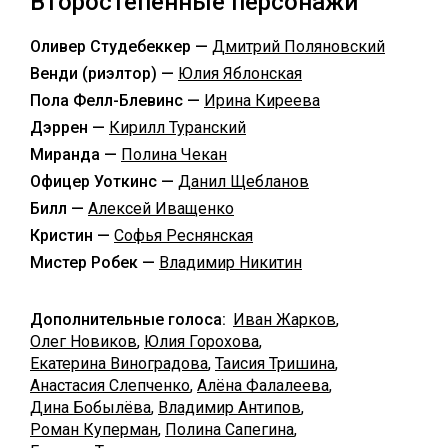
Второстепенные персонажи
Оливер Студебеккер —
Дмитрий Поляновский
Венди (риэлтор) —
Юлия Яблонская
Пола Фелл-Блевинс —
Ирина Киреева
Дэррен —
Кирилл Туранский
Миранда —
Полина Чекан
Офицер Уоткинс —
Данил Щебланов
Билл —
Алексей Иващенко
Кристин —
Софья Реснянская
Мистер Робек —
Владимир Никитин
Дополнительные голоса:
Иван Жарков
,
Олег Новиков
,
Юлия Горохова
,
Екатерина Виноградова
,
Таисия Тришина
,
Анастасия Слепченко
,
Алёна Фалалеева
,
Дина Бобылёва
,
Владимир Антипов
,
Роман Куперман
,
Полина Сапегина
,