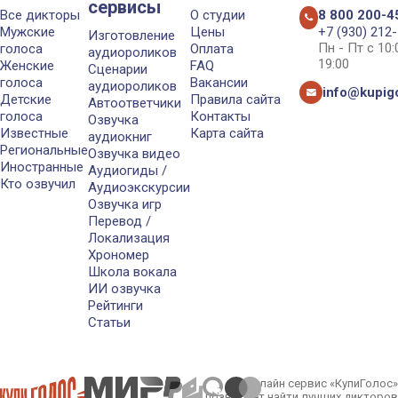
сервисы
Все дикторы
О студии
8 800 200-4
Мужские
Цены
+7 (930) 212
Изготовление
Пн - Пт с 10
голоса
Оплата
аудиороликов
19:00
Женские
FAQ
Сценарии
голоса
Вакансии
аудиороликов
info@kupigo
Детские
Правила сайта
Автоответчики
голоса
Контакты
Озвучка
Известные
Карта сайта
аудиокниг
Региональные
Озвучка видео
Иностранные
Аудиогиды /
Кто озвучил
Аудиоэкскурсии
Озвучка игр
Перевод /
Локализация
Хрономер
Школа вокала
ИИ озвучка
Рейтинги
Статьи
Онлайн сервис «КупиГолос»
позволяет найти лучших дикторов