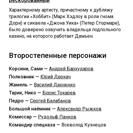
Бескоровайный
Характерному артисту, причастному к дубляжу
трилогии «Хоббит» (Марк Хэдлоу в роли гнома
Дори) и сиквела «Джона Уика» (Петер Стормаре),
было доверено озвучить владельца подпольного
казино, на которого работает Дамьен.
Второстепенные персонажи
Корсини, Сами —
Андрей Бархударов
Полковник —
Юрий Деркач
Жамель —
Василий Дахненко
Тарик, Нико —
Борис Токарев
Педро —
Сергей Балабанов
Большой наёмник —
Александр Рыжков
Комиссар —
Рудольф Панков
Командир спецназа —
Всеволод Кузнецов