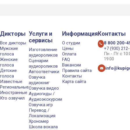
Дикторы
Услуги и
Информация
Контакты
сервисы
Все дикторы
О студии
8 800 200-4
Мужские
Цены
+7 (930) 212
Изготовление
Пн - Пт с 10
голоса
Оплата
аудиороликов
19:00
Женские
FAQ
Сценарии
голоса
Вакансии
аудиороликов
info@kupigo
Детские
Правила сайта
Автоответчики
голоса
Контакты
Озвучка
Известные
Карта сайта
аудиокниг
Региональные
Озвучка видео
Иностранные
Аудиогиды /
Кто озвучил
Аудиоэкскурсии
Озвучка игр
Перевод /
Локализация
Хрономер
Школа вокала