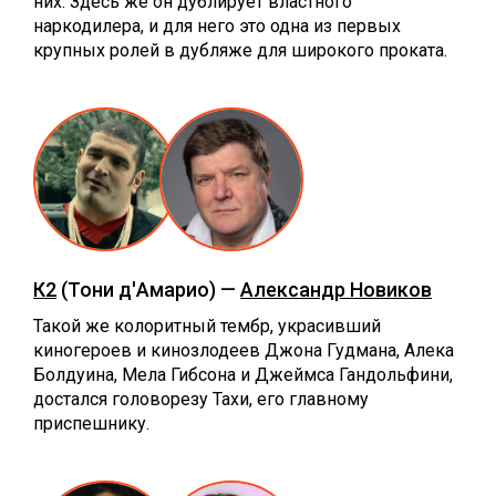
них. Здесь же он дублирует властного
наркодилера, и для него это одна из первых
крупных ролей в дубляже для широкого проката.
К2
(Тони д'Амарио) —
Александр Новиков
Такой же колоритный тембр, украсивший
киногероев и кинозлодеев Джона Гудмана, Алека
Болдуина, Мела Гибсона и Джеймса Гандольфини,
достался головорезу Тахи, его главному
приспешнику.