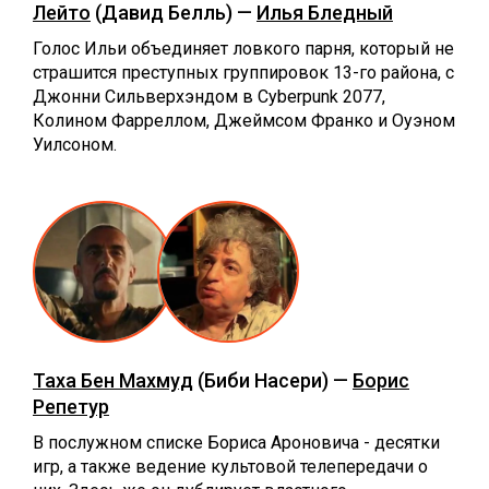
Лейто
(Давид Белль) —
Илья Бледный
Голос Ильи объединяет ловкого парня, который не
страшится преступных группировок 13-го района, с
Джонни Сильверхэндом в Cyberpunk 2077,
Колином Фарреллом, Джеймсом Франко и Оуэном
Уилсоном.
Таха Бен Махмуд
(Биби Насери) —
Борис
Репетур
В послужном списке Бориса Ароновича - десятки
игр, а также ведение культовой телепередачи о