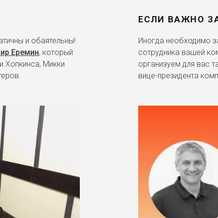
ЕСЛИ ВАЖНО З
тичны и обаятельны!
Иногда необходимо за
ир Еремин
, который
сотрудника вашей ко
и Хопкинса, Микки
организуем для вас т
теров.
вице-президента комп