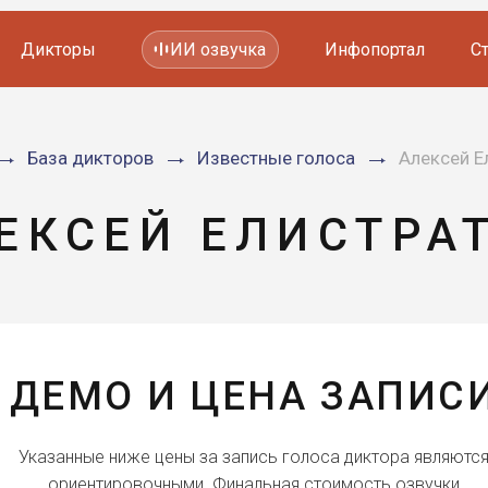
Дикторы
ИИ озвучка
Инфопортал
С
Фильмов и сериалов
База дикторов
Известные голоса
Алексей Е
Мультфильмов
YouTube каналов
Видеорекламы
ЕКСЕЙ ЕЛИСТРА
ДЕМО И ЦЕНА ЗАПИС
Указанные ниже цены за запись голоса диктора являютс
ориентировочными. Финальная стоимость озвучки