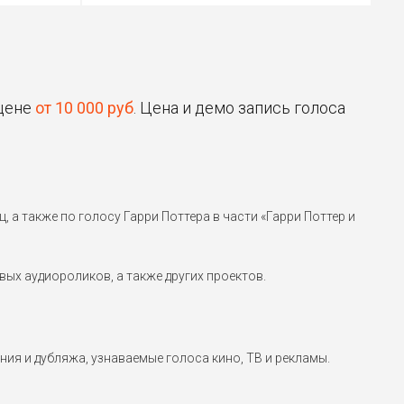
Школа рока (2003)
Гарри Поттер
Гарри Поттер и
философский камень (2001)
 цене
от 10 000 руб
. Цена и демо запись голоса
Фродо Бэггинс
Властелин колец: Братство
Кольца (2001)
 а также по голосу Гарри Поттера в части «Гарри Поттер и
ых аудиороликов, а также других проектов.
ния и дубляжа, узнаваемые голоса кино, ТВ и рекламы.