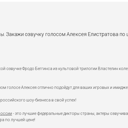
ы. Закажи озвучку голосом Алексея Елистратова по
й озвучке Фродо Беггинса из культовой трилогии Властелин колец,
мом голосе Алексея отлично подойдут для ваших игровых и имиджев
российского шоу-бизнеса в свой успех!
России
- это лучшие федеральные дикторы страны, актеры озвучива
а по лучшей цене!