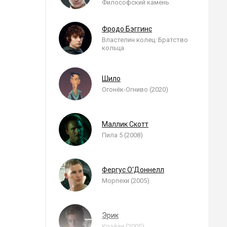
Философский камень
Фродо Бэггинс
Властелин колец: Братство
кольца
Шило
Огонёк-Огниво (2020)
Маллик Скотт
Пила 5 (2008)
Фергус О'Доннелл
Морпехи (2005)
Эрик
Крэйзи (2005)