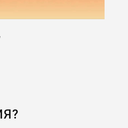
е
ИЯ?