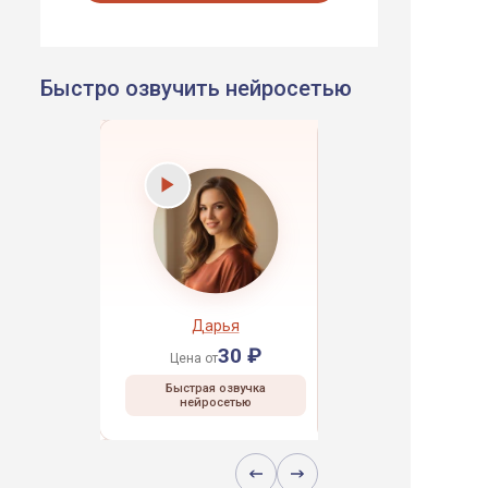
Быстро озвучить нейросетью
рей
Дарья
Даниил
30 ₽
30 ₽
30 ₽
Цена от
Цена от
 озвучка
Быстрая озвучка
Быстрая озвучка
сетью
нейросетью
нейросетью