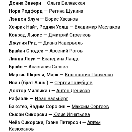
Донна Завери —
Ольга Белявская
Нора Редфорд —
Регина Щукина
Лэндон Блум —
Борис Хасанов
Хенрик Найт, Реджи Уолш —
Владимир Маслаков
Конрад Льюис —
Дмитрий Стрелков
Джулия Рид —
Диана Надервель
Брайан Сподек —
Арсений Рогов
Линда Лоуи —
Екатерина Ландо
Брайс —
Анастасия Салова
Мартин Шкрели, Марк —
Константин Панченко
Иван (брат Анны) —
Сергей Голубцов
Доктор Милликан —
Антон Денисов
Рафаэль —
Иван Вальберг
Бакстер, Вадим Сорокин —
Максим Сергеев
Сьюзи Сикорски —
Юлия Игнатьева
Чейз Сикорски, Гэвин Питерсон —
Артём
Казюханов