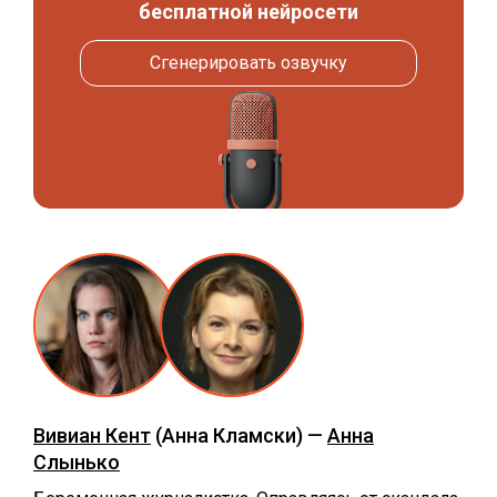
бесплатной нейросети
Сгенерировать озвучку
Вивиан Кент
(Анна Кламски) —
Анна
Слынько