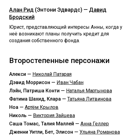
Алан Рид
(Энтони Эдвардс) —
Давид
Бродский
Юрист, представляющий интересы Анны, когда у
неё возникают планы получить кредит для
создания собственного фонда.
Второстепенные персонажи
Алекси —
Николай Патарая
Дэвид Моррисон —
Иван Чабан
Лэйн, Патриша Конти —
Наталья Мартынова
Фатима Шахид, Клара —
Татьяна Литвинова
Ноа —
Артём Крылов
Николь —
Виктория Зайцева
Саша Томас, Талия Маллей —
Анна Геллер
Дженни Уитли, Бет, Элисон —
Ульяна Романова