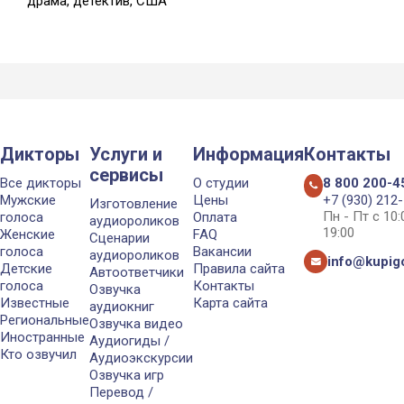
драма, детектив, США
Дикторы
Услуги и
Информация
Контакты
сервисы
Все дикторы
О студии
8 800 200-4
Мужские
Цены
+7 (930) 212
Изготовление
Пн - Пт с 10
голоса
Оплата
аудиороликов
19:00
Женские
FAQ
Сценарии
голоса
Вакансии
аудиороликов
info@kupigo
Детские
Правила сайта
Автоответчики
голоса
Контакты
Озвучка
Известные
Карта сайта
аудиокниг
Региональные
Озвучка видео
Иностранные
Аудиогиды /
Кто озвучил
Аудиоэкскурсии
Озвучка игр
Перевод /