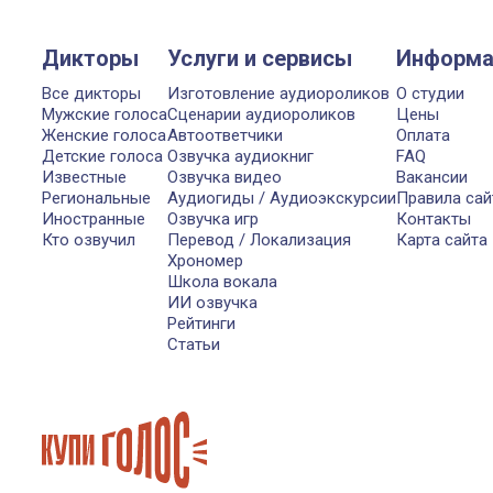
Дикторы
Услуги и сервисы
Информа
Все дикторы
Изготовление аудиороликов
О студии
Мужские голоса
Сценарии аудиороликов
Цены
Женские голоса
Автоответчики
Оплата
Детские голоса
Озвучка аудиокниг
FAQ
Известные
Озвучка видео
Вакансии
Региональные
Аудиогиды / Аудиоэкскурсии
Правила сай
Иностранные
Озвучка игр
Контакты
Кто озвучил
Перевод / Локализация
Карта сайта
Хрономер
Школа вокала
ИИ озвучка
Рейтинги
Статьи