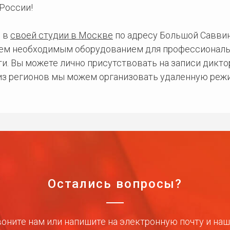
России!
 в
своей студии в Москве
по адресу Большой Саввинс
сем необходимым оборудованием для профессиональ
и. Вы можете лично присутствовать на записи дикто
 из регионов мы можем организовать удаленную режи
Остались вопросы?
оните нам или напишите на электронную почту и на