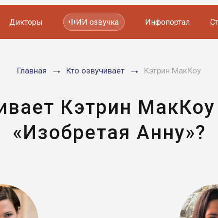
Дикторы
ИИ озвучка
Инфопортал
С
Фильмов и сериалов
Главная
Кто озвучивает
Кэтрин МакКоу
Мультфильмов
YouTube каналов
Видеорекламы
ивает Кэтрин МакКоу
«Изобретая Анну»?