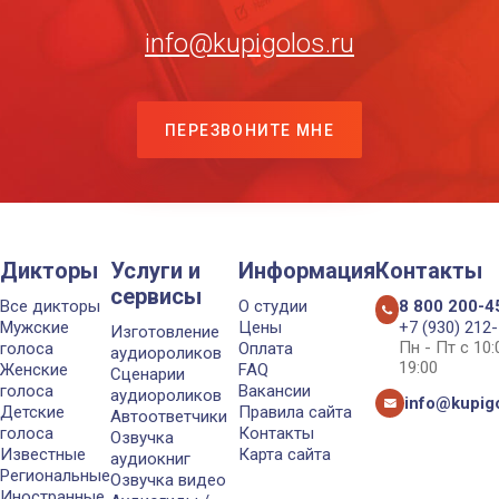
info@kupigolos.ru
ПЕРЕЗВОНИТЕ МНЕ
Дикторы
Услуги и
Информация
Контакты
сервисы
Все дикторы
О студии
8 800 200-4
Мужские
Цены
+7 (930) 212
Изготовление
Пн - Пт с 10
голоса
Оплата
аудиороликов
19:00
Женские
FAQ
Сценарии
голоса
Вакансии
аудиороликов
info@kupigo
Детские
Правила сайта
Автоответчики
голоса
Контакты
Озвучка
Известные
Карта сайта
аудиокниг
Региональные
Озвучка видео
Иностранные