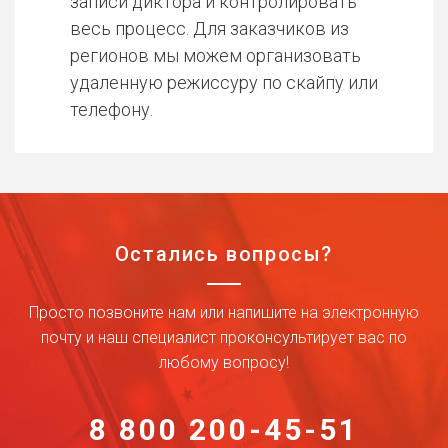
записи диктора и контролировать
весь процесс. Для заказчиков из
регионов мы можем организовать
удаленную режиссуру по скайпу или
телефону.
Остались вопросы?
Просто позвоните нам или напишите на электронную
почту и наш специалист проконсультирует вас по
любому вопросу!
8 800 200-45-51