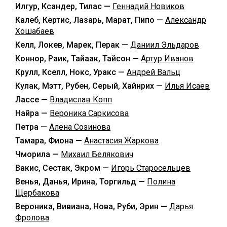
Илгур, Ксандер, Тилас —
Геннадий Новиков
Калеб, Кертис, Лазарь, Марат, Пипо —
Александр
Хошабаев
Келл, Локев, Марек, Перак —
Даниил Эльдаров
Коннор, Раик, Тайаак, Тайсон —
Артур Иванов
Крулл, Кселл, Нокс, Уракс —
Андрей Вальц
Кулак, Мэтт, Рубен, Серый, Хайнрих —
Илья Исаев
Лассе —
Владислав Копп
Найра —
Вероника Саркисова
Петра —
Алёна Созинова
Тамара, Фиона —
Анастасия Жаркова
Чморила —
Михаил Белякович
Вакис, Сестак, Экром —
Игорь Старосельцев
Венья, Данья, Ирина, Торгильд —
Полина
Щербакова
Вероника, Вивиана, Нова, Руби, Эрин —
Дарья
Фролова