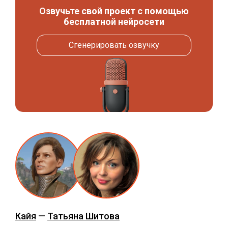
Озвучьте свой проект с помощью
бесплатной нейросети
Сгенерировать озвучку
Кайя
—
Татьяна Шитова