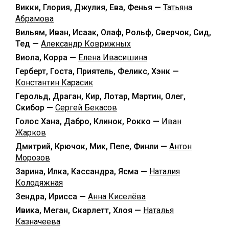
Викки, Глория, Джулия, Ева, Фенья —
Татьяна
Абрамова
Вильям, Иван, Исаак, Олаф, Рольф, Сверчок, Сид,
Тед —
Александр Коврижных
Виола, Корра —
Елена Ивасишина
Герберт, Госта, Приятель, Феликс, Хэнк —
Константин Карасик
Герольд, Драган, Кир, Лотар, Мартин, Олег,
Скибор —
Сергей Бекасов
Голос Хана, Дабро, Клинок, Рокко —
Иван
Жарков
Дмитрий, Крючок, Мик, Пепе, Финли —
Антон
Морозов
Зарина, Илка, Кассандра, Ясма —
Наталия
Колодяжная
Зендра, Ирисса —
Анна Киселёва
Ивика, Меган, Скарлетт, Хлоя —
Наталья
Казначеева