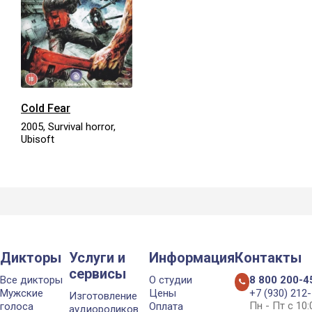
Cold Fear
2005, Survival horror,
Ubisoft
Дикторы
Услуги и
Информация
Контакты
сервисы
Все дикторы
О студии
8 800 200-4
Мужские
Цены
+7 (930) 212
Изготовление
Пн - Пт с 10
голоса
Оплата
аудиороликов