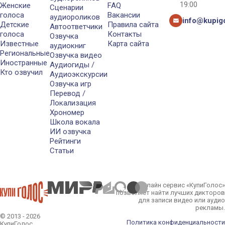
19:00
Женские
FAQ
Сценарии
голоса
Вакансии
аудиороликов
info@kupigo
Детские
Правила сайта
Автоответчики
голоса
Контакты
Озвучка
Известные
Карта сайта
аудиокниг
Региональные
Озвучка видео
Иностранные
Аудиогиды /
Кто озвучил
Аудиоэкскурсии
Озвучка игр
Перевод /
Локализация
Хрономер
Школа вокала
ИИ озвучка
Рейтинги
Статьи
Онлайн сервис «КупиГолос»
позволяет найти лучших дикторов
для записи видео или аудио
рекламы.
© 2013 - 2026
Политика конфиденциальности
КупиГолос