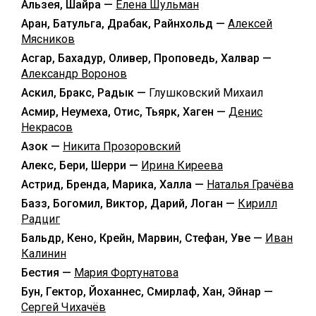
Альзея, Шайра —
Елена Шульман
Аран, Батульга, Драбак, Райнхольд —
Алексей
Мясников
Асгар, Бахадур, Оливер, Проповедь, Халвар —
Александр Воронов
Аскил, Бракс, Радык —
Глушковский Михаил
Асмир, Неумеха, Отис, Тьярк, Хаген —
Денис
Некрасов
Азок —
Никита Прозоровский
Алекс, Бери, Шерри —
Ирина Киреева
Астрид, Бренда, Марика, Халла —
Наталья Грачёва
Базз, Богомил, Виктор, Дарий, Логан —
Кирилл
Радциг
Бальдр, Кено, Крейн, Марвин, Стефан, Уве —
Иван
Калинин
Бестия —
Мария Фортунатова
Бун, Гектор, Йоханнес, Смирлаф, Хан, Эйнар —
Сергей Чихачёв