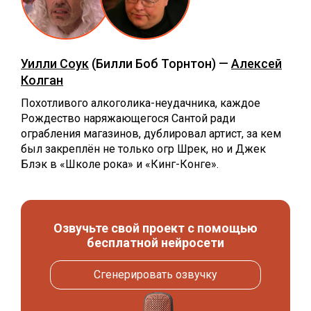
Уилли Соук
(Билли Боб Торнтон) —
Алексей
Колган
Похотливого алкоголика-неудачника, каждое
Рождество наряжающегося Сантой ради
ограбления магазинов, дублировал артист, за кем
был закреплён не только огр Шрек, но и Джек
Блэк в «Школе рока» и «Кинг-Конге».
Озвучьте свой проект с помощью
бесплатной нейросети
Сгенерировать озвучку