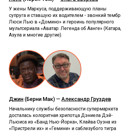
У жены Маркуса, поддерживающую планы
супруга и ставшую их водителем - звонкий тембр
Люси Лью в «Домино» и героинь популярного
мультсериала «Аватар: Легенда об Аанге» (Катара,
Азула и многие другие).
Джин
(Берни Мак) —
Александр Груздев
Начальнику службы безопасности супермаркета
досталась колоритная хрипотца Дэниела Дэй-
Льюиса из «Банд Нью-Йорка», Клайва Оуэна из
«Пристрели их» и «Гемини» и саблезубого тигра