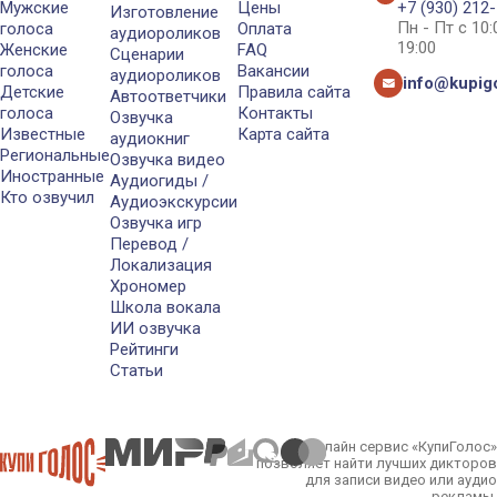
Мужские
Цены
+7 (930) 212
Изготовление
Пн - Пт с 10
голоса
Оплата
аудиороликов
19:00
Женские
FAQ
Сценарии
голоса
Вакансии
аудиороликов
info@kupigo
Детские
Правила сайта
Автоответчики
голоса
Контакты
Озвучка
Известные
Карта сайта
аудиокниг
Региональные
Озвучка видео
Иностранные
Аудиогиды /
Кто озвучил
Аудиоэкскурсии
Озвучка игр
Перевод /
Локализация
Хрономер
Школа вокала
ИИ озвучка
Рейтинги
Статьи
Онлайн сервис «КупиГолос»
позволяет найти лучших дикторов
для записи видео или аудио
рекламы.