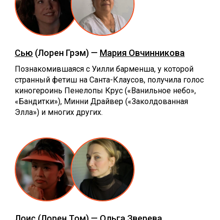
Сью
(Лорен Грэм) —
Мария Овчинникова
Познакомившаяся с Уилли барменша, у которой
странный фетиш на Санта-Клаусов, получила голос
киногероинь Пенелопы Крус («Ванильное небо»,
«Бандитки»), Минни Драйвер («Заколдованная
Элла») и многих других.
Лоис
(Лорен Том) —
Ольга Зверева