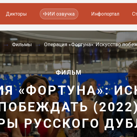
Дикторы
ИИ озвучка
Инфопортал
С
Фильмов и сериалов
Фильмы
Операция «Фортуна»: Искусство побеж
Мультфильмов
YouTube каналов
Видеорекламы
ФИЛЬМ
ИЯ «ФОРТУНА»: ИС
ПОБЕЖДАТЬ (2022
РЫ РУССКОГО ДУ
—