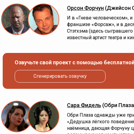
Орсон Форчун
(Джейсон 
И в «Гневе человеческом», и
франшизе «Форсаж», и в дес
Стэтхэма (здесь сыгравшего
известный артист театра и ки
Озвучьте свой проект с помощью бесплатной
Сгенерировать озвучку
Сара Фидель
(Обри Плаза
Обри Плаза однажды уже при
«Дедушка лёгкого поведения
наёмница, дающая Форчуну ц