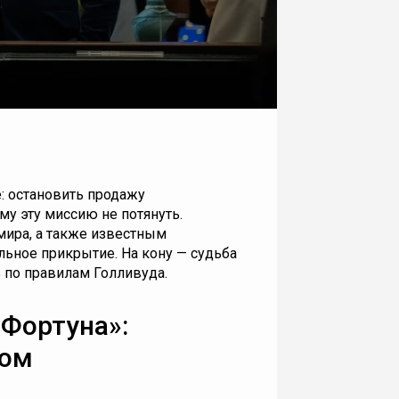
: остановить продажу
му эту миссию не потянуть.
ира, а также известным
льное прикрытие. На кону — судьба
ь по правилам Голливуда.
«Фортуна»:
ком