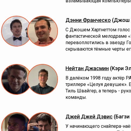
взламывающая компьютеры
Дэнни Франческо
(Джош 
С Джошем Хартнеттом голос А
фантастической мелодраме «
перевоплотились в звезду Го
скрываются тёмные черты его
Нейтан Джасмин
(Кэри Э
В далёком 1998 году актёр Р
триллере «Целуя девушек». Е
Тиль Швайгер, а теперь - ру
команды.
Джей Джей Дэвис
(Багзи
У начинающего снайпера-наё