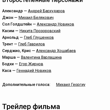
Второстепенные персонажи
Александр —
Андрей Бархударов
Джон —
Михаил Белякович
Сол Голдштейн —
Александр Новиков
Касим —
Никита Прозоровский
Арнольд —
Глеб Глушенков
Трент —
Глеб Гаврилов
Серджио, Крис —
Александр Хошабаев
Марша —
Валентина Варлашина
Бодхи —
Егор Жирнов
Каса —
Геннадий Новиков
Дополнительные голоса:
Михаил Георгиу
Трейлер фильма