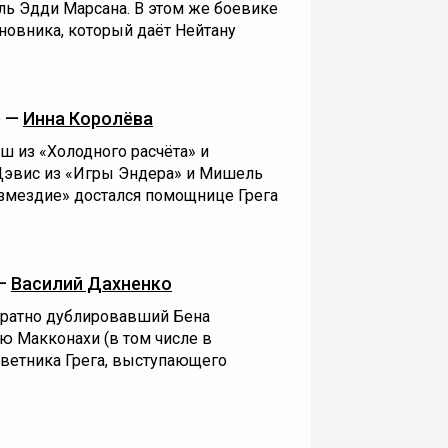
ль Эдди Марсана. В этом же боевике
иновника, который даёт Нейтану
) —
Инна Королёва
ш из «Холодного расчёта» и
Дэвис из «Игры Эндера» и Мишель
озмездие» достался помощнице Грега
 —
Василий Дахненко
ократно дублировавший Бена
ю Макконахи (в том числе в
оветника Грега, выступающего