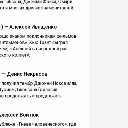
за Гибсона, Джейми Фокса, Омари
а и многих других знаменитостей.
т) —
Алексей Иващенко
рошо знаком поклонникам фильмов
ентльменов». Хью Грант сыграл
ем, а Алексей в очередной раз
кого коллегу.
) —
Денис Некрасов
 получил тембр Джонни Ноксвилла,
 Дуэйна Джонсона (дилогия
но продолжать и продолжать.
Алексей Войтюк
убляже «Гнева человеческого», где