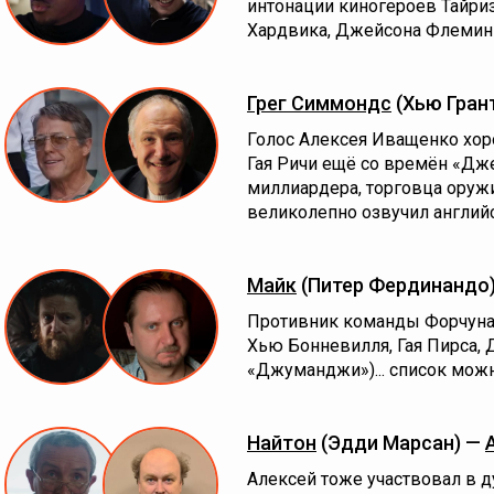
интонации киногероев Тайри
Хардвика, Джейсона Флеминг
Грег Симмондс
(Хью Гран
Голос Алексея Иващенко хо
Гая Ричи ещё со времён «Дж
миллиардера, торговца оружи
великолепно озвучил английс
Майк
(Питер Фердинандо
Противник команды Форчуна
Хью Бонневилля, Гая Пирса,
«Джуманджи»)... список мож
Найтон
(Эдди Марсан) —
Алексей тоже участвовал в д