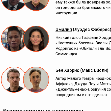
ему также была доверена ро
он говорил за британского ч
инструкции.
Эмилия
(Лурдес Фаберес
Низкий голос Тиффани Хэдди
«Настоящих боссов», Виолы 
Родригес из «Обители зла: В
Симмондса.
Бен Харрис
(Макс Бисли)
Актёр Малого театра, неодн
Аффлека, Джуда Лоу и Мэтть
«Джентльменах»), озвучил с
посредником в его сделках.