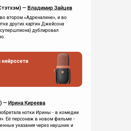
Стэтхэм) —
Владимир Зайцев
 во втором «Адреналине», и во
ятке других картин Джейсона
 супершпиона) дублировал
но.
 нейросети
) —
Ирина Киреева
обретала нотки Ирины - в комедии
». Её персонаж в новом фильме -
енные указания через наушник и