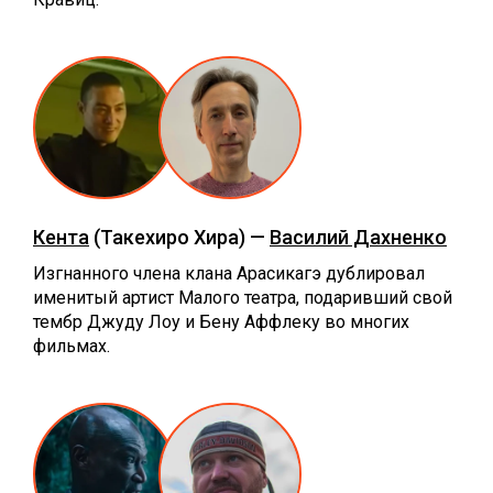
Кента
(Такехиро Хира) —
Василий Дахненко
Изгнанного члена клана Арасикагэ дублировал
именитый артист Малого театра, подаривший свой
тембр Джуду Лоу и Бену Аффлеку во многих
фильмах.