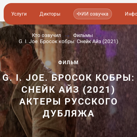
Услуги
Дикторы
ИИ озвучка
Инфо
Кто озвучил
Фильмы
Озвучка видео
Иностранные дикторы
G. I. Joe. Бросок кобры: Снейк Айз (2021)
Работа с аудио
Русские дикторы
ФИЛЬМ
Работа с текстом
Актеры озвучки
G. I. JOE. БРОСОК КОБРЫ:
Локализация и перевод
Контакты дикторов
СНЕЙК АЙЗ (2021)
Другие услуги
ИИ голоса
АКТЕРЫ РУССКОГО
—
ДУБЛЯЖА
8 800 200-45-51
8 800 200-45-51
Заказать звонок
Заказать звонок