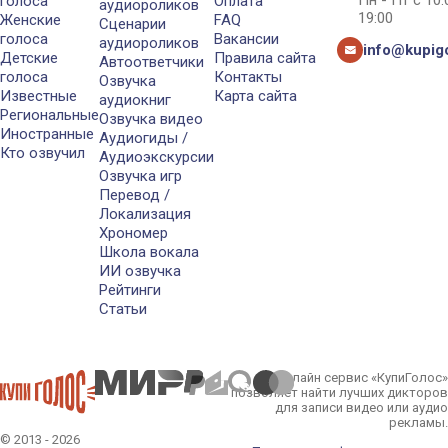
голоса
Оплата
аудиороликов
19:00
Женские
FAQ
Сценарии
голоса
Вакансии
аудиороликов
info@kupigo
Детские
Правила сайта
Автоответчики
голоса
Контакты
Озвучка
Известные
Карта сайта
аудиокниг
Региональные
Озвучка видео
Иностранные
Аудиогиды /
Кто озвучил
Аудиоэкскурсии
Озвучка игр
Перевод /
Локализация
Хрономер
Школа вокала
ИИ озвучка
Рейтинги
Статьи
Онлайн сервис «КупиГолос»
позволяет найти лучших дикторов
для записи видео или аудио
рекламы.
© 2013 - 2026