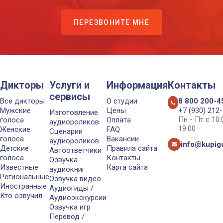
ПЕРЕЗВОНИТЕ МНЕ
Дикторы
Услуги и
Информация
Контакты
сервисы
Все дикторы
О студии
8 800 200-4
Мужские
Цены
+7 (930) 212
Изготовление
Пн - Пт с 10
голоса
Оплата
аудиороликов
19:00
Женские
FAQ
Сценарии
голоса
Вакансии
аудиороликов
info@kupigo
Детские
Правила сайта
Автоответчики
голоса
Контакты
Озвучка
Известные
Карта сайта
аудиокниг
Региональные
Озвучка видео
Иностранные
Аудиогиды /
Кто озвучил
Аудиоэкскурсии
Озвучка игр
Перевод /