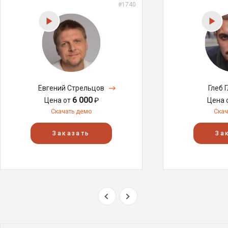
#1740
Евгений Стрельцов
Глеб 
6 000
Цена от
₽
Цена 
Скачать демо
Скач
Заказать
За