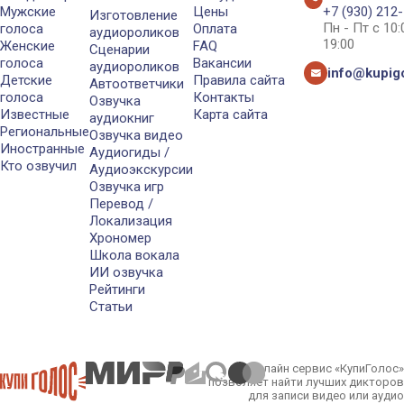
Мужские
Цены
+7 (930) 212
Изготовление
Пн - Пт с 10
голоса
Оплата
аудиороликов
19:00
Женские
FAQ
Сценарии
голоса
Вакансии
аудиороликов
info@kupigo
Детские
Правила сайта
Автоответчики
голоса
Контакты
Озвучка
Известные
Карта сайта
аудиокниг
Региональные
Озвучка видео
Иностранные
Аудиогиды /
Кто озвучил
Аудиоэкскурсии
Озвучка игр
Перевод /
Локализация
Хрономер
Школа вокала
ИИ озвучка
Рейтинги
Статьи
Онлайн сервис «КупиГолос»
позволяет найти лучших дикторов
для записи видео или аудио