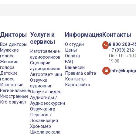
Дикторы
Услуги и
Информация
Контакты
сервисы
Все дикторы
О студии
8 800 200-4
Мужские
Цены
+7 (930) 212
Изготовление
Пн - Пт с 10
голоса
Оплата
аудиороликов
19:00
Женские
FAQ
Сценарии
голоса
Вакансии
аудиороликов
info@kupigo
Детские
Правила сайта
Автоответчики
голоса
Контакты
Озвучка
Известные
Карта сайта
аудиокниг
Региональные
Озвучка видео
Иностранные
Аудиогиды /
Кто озвучил
Аудиоэкскурсии
Озвучка игр
Перевод /
Локализация
Хрономер
Школа вокала