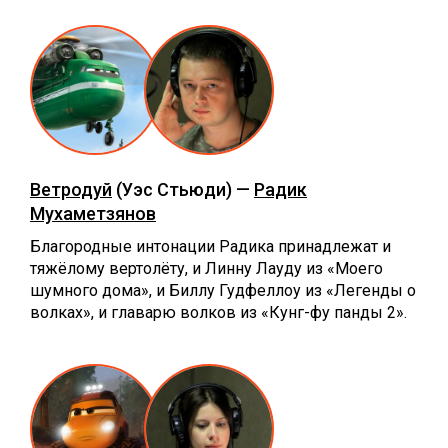
Ветродуй
(Уэс Стьюди) —
Радик
Мухаметзянов
Благородные интонации Радика принадлежат и
тяжёлому вертолёту, и Линну Лауду из «Моего
шумного дома», и Биллу Гудфеллоу из «Легенды о
волках», и главарю волков из «Кунг-фу панды 2».