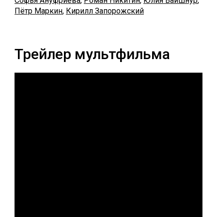
Софья Ануфриева
,
Роман Никитин
,
Юлия Вайшнур
,
Пётр Маркин
,
Кирилл Запорожский
Трейлер мультфильма