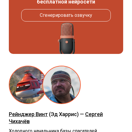
бесплатной нейросети
Сгенерировать озвучку
Рейнджер Винт
(Эд Харрис) —
Сергей
Чихачёв
Холодного начальника базы спасателей