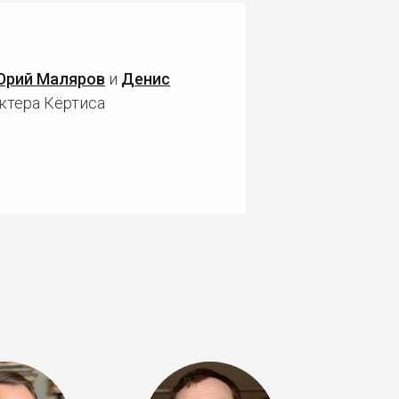
Юрий Маляров
и
Денис
ктера Кёртиса