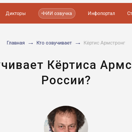
Дикторы
ИИ озвучка
Инфопортал
С
Фильмов и сериалов
Главная
Кто озвучивает
Кёртис Армстронг
Мультфильмов
YouTube каналов
Видеорекламы
учивает Кёртиса Армс
России?