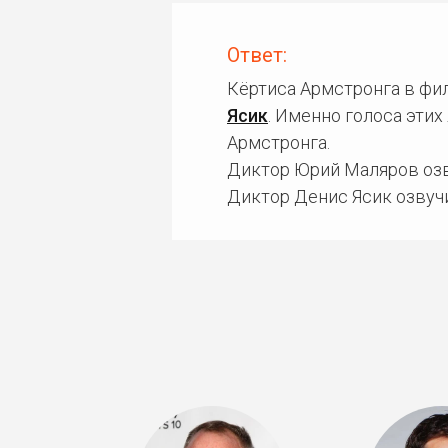
Ответ:
Кёртиса Армстронга в фи
Ясик
. Именно голоса эти
Армстронга.
Диктор Юрий Маляров озв
Диктор Денис Ясик озвучи