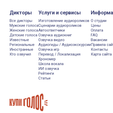
Дикторы
Услуги и сервисы
Информа
Все дикторы
Изготовление аудиороликов
О студии
Мужские голоса
Сценарии аудиороликов
Цены
Женские голоса
Автоответчики
Оплата
Детские голоса
Озвучка аудиокниг
FAQ
Известные
Озвучка видео
Вакансии
Региональные
Аудиогиды / Аудиоэкскурсии
Правила сай
Иностранные
Озвучка игр
Контакты
Кто озвучил
Перевод / Локализация
Карта сайта
Хрономер
Школа вокала
ИИ озвучка
Рейтинги
Статьи