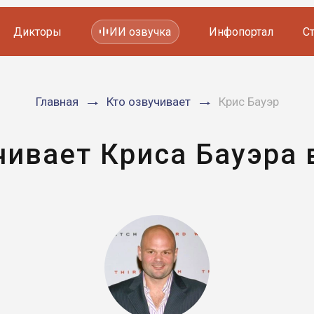
Дикторы
ИИ озвучка
Инфопортал
С
Фильмов и сериалов
Главная
Кто озвучивает
Крис Бауэр
Мультфильмов
YouTube каналов
Видеорекламы
чивает Криса Бауэра 