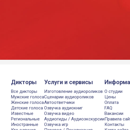
Дикторы
Услуги и сервисы
Информа
Все дикторы
Изготовление аудиороликов
О студии
Мужские голоса
Сценарии аудиороликов
Цены
Женские голоса
Автоответчики
Оплата
Детские голоса
Озвучка аудиокниг
FAQ
Известные
Озвучка видео
Вакансии
Региональные
Аудиогиды / Аудиоэкскурсии
Правила сай
Иностранные
Озвучка игр
Контакты