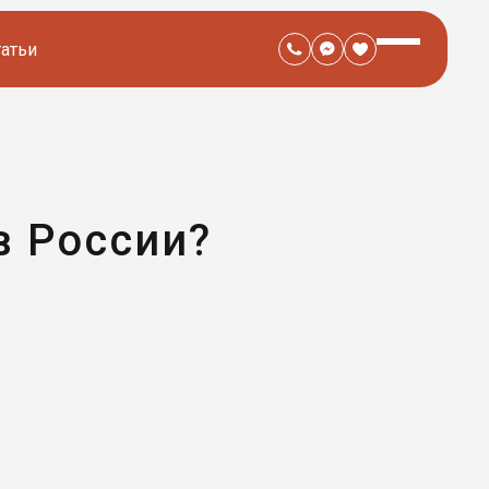
татьи
в России?