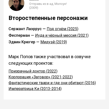
Отправь их в ад, Мэлоун!
(2009)
Второстепенные персонажи
Сержант Лаэррус —
Под огнём (2025)
Фесперман —
Иуда и чёрный мессия (2021)
Эдвин Крюгер —
Мидуэй (2019)
Марк Попов также участвовал в озвучке
следующих проектов:
Призрачный доктор (2022)
Корпорация «Заговор» (2021-2022)
Фантастические твари и где они обитают (2016)
Императрица Ки (2013-2014)