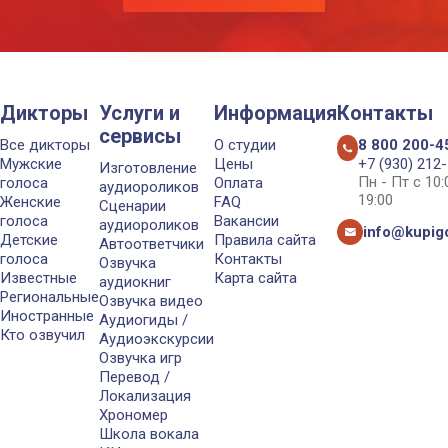
Дикторы
Услуги и
Информация
Контакты
сервисы
Все дикторы
О студии
8 800 200-4
Мужские
Цены
+7 (930) 212
Изготовление
Пн - Пт с 10
голоса
Оплата
аудиороликов
19:00
Женские
FAQ
Сценарии
голоса
Вакансии
аудиороликов
info@kupigo
Детские
Правила сайта
Автоответчики
голоса
Контакты
Озвучка
Известные
Карта сайта
аудиокниг
Региональные
Озвучка видео
Иностранные
Аудиогиды /
Кто озвучил
Аудиоэкскурсии
Озвучка игр
Перевод /
Локализация
Хрономер
Школа вокала