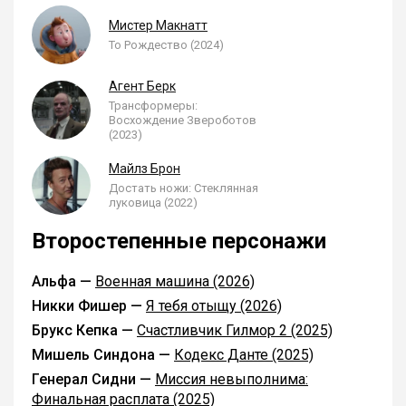
Мистер Макнатт
То Рождество (2024)
Агент Берк
Трансформеры:
Восхождение Звероботов
(2023)
Майлз Брон
Достать ножи: Стеклянная
луковица (2022)
Второстепенные персонажи
Альфа —
Военная машина (2026)
Никки Фишер —
Я тебя отыщу (2026)
Брукс Кепка —
Счастливчик Гилмор 2 (2025)
Мишель Синдона —
Кодекс Данте (2025)
Генерал Сидни —
Миссия невыполнима:
Финальная расплата (2025)