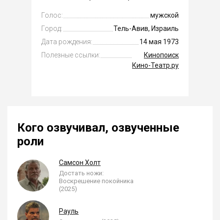
Голос:
мужской
Город:
Тель-Авив, Израиль
Дата рождения:
14 мая 1973
Полезные ссылки:
Кинопоиск
Кино-Театр.ру
Кого озвучивал, озвученные
роли
Самсон Холт
Достать ножи:
Воскрешение покойника
(2025)
Рауль