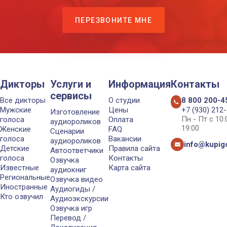
ПЕРЕЗВОНИТЕ МНЕ
Дикторы
Услуги и
Информация
Контакты
сервисы
Все дикторы
О студии
8 800 200-4
Мужские
Цены
+7 (930) 212
Изготовление
Пн - Пт с 10
голоса
Оплата
аудиороликов
19:00
Женские
FAQ
Сценарии
голоса
Вакансии
аудиороликов
info@kupigo
Детские
Правила сайта
Автоответчики
голоса
Контакты
Озвучка
Известные
Карта сайта
аудиокниг
Региональные
Озвучка видео
Иностранные
Аудиогиды /
Кто озвучил
Аудиоэкскурсии
Озвучка игр
Перевод /