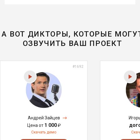
А ВОТ ДИКТОРЫ, КОТОРЫЕ МОГУ
ОЗВУЧИТЬ ВАШ ПРОЕКТ
#1692
Андрей Зайцев
Игор
1 000
дог
Цена от
₽
Скачать демо
Скач