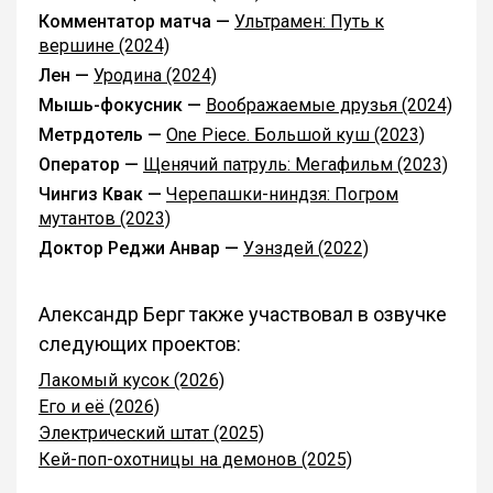
Комментатор матча —
Ультрамен: Путь к
вершине (2024)
Лен —
Уродина (2024)
Мышь-фокусник —
Воображаемые друзья (2024)
Метрдотель —
One Piece. Большой куш (2023)
Оператор —
Щенячий патруль: Мегафильм (2023)
Чингиз Квак —
Черепашки-ниндзя: Погром
мутантов (2023)
Доктор Реджи Анвар —
Уэнздей (2022)
Александр Берг также участвовал в озвучке
следующих проектов:
Лакомый кусок (2026)
Его и её (2026)
Электрический штат (2025)
Кей-поп-охотницы на демонов (2025)