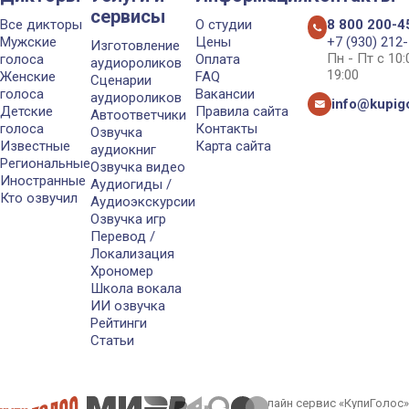
сервисы
Все дикторы
О студии
8 800 200-4
Мужские
Цены
+7 (930) 212
Изготовление
Пн - Пт с 10
голоса
Оплата
аудиороликов
19:00
Женские
FAQ
Сценарии
голоса
Вакансии
аудиороликов
info@kupigo
Детские
Правила сайта
Автоответчики
голоса
Контакты
Озвучка
Известные
Карта сайта
аудиокниг
Региональные
Озвучка видео
Иностранные
Аудиогиды /
Кто озвучил
Аудиоэкскурсии
Озвучка игр
Перевод /
Локализация
Хрономер
Школа вокала
ИИ озвучка
Рейтинги
Статьи
Онлайн сервис «КупиГолос»