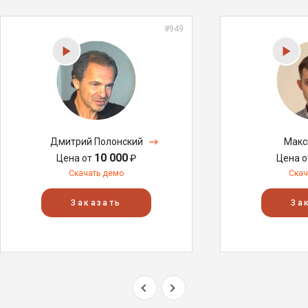
#949
Дмитрий Полонский
Макс
10 000
Цена от
₽
Цена 
Скачать демо
Скач
Заказать
За