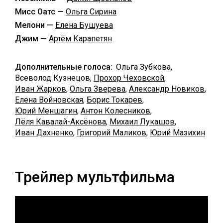
Мисс Оатс —
Ольга Сирина
Мелони —
Елена Бушуева
Джим —
Артём Карапетян
Дополнительные голоса:
Ольга Зубкова,
Всеволод Кузнецов,
Прохор Чеховской
,
Иван Жарков
,
Ольга Зверева
,
Александр Новиков
,
Елена Войновская
,
Борис Токарев
,
Юрий Меншагин
,
Антон Колесников
,
Лёля Кавалай-Аксёнова
,
Михаил Лукашов
,
Иван Дахненко
,
Григорий Маликов
,
Юрий Мазихин
Трейлер мультфильма