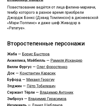
Повествование ведётся от лица филина-мариачи,
тембр которого в разное время приобрели
Джордж Бэнкс (Дэвид Томлинсон) в диснеевской
«Мэри Поппинс» и даже шеф Живодэр в
«Рататуе».
Второстепенные персонажи
Жаба —
Борис Быстров
Анжелика, Мэйбелль —
Рамиля Искандер
Вилли Фургус —
Олег Форостенко
Док —
Константин Карасик
Буфорд —
Михаил Георгиу
Элджин —
Пётр Тобилевич
Сержант Тёрли —
Владимир Антоник
Эмброуз —
Владимир Герасимов
Иезекииль —
Данил Щебланов