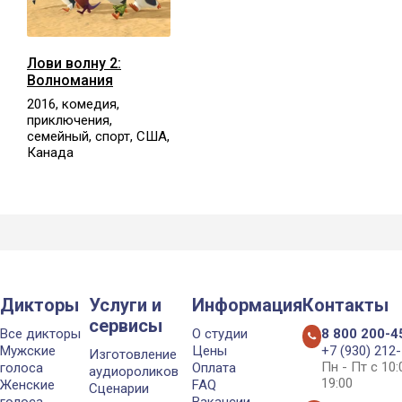
Лови волну 2:
Волномания
2016, комедия,
приключения,
семейный, спорт, США,
Канада
Дикторы
Услуги и
Информация
Контакты
сервисы
Все дикторы
О студии
8 800 200-4
Мужские
Цены
+7 (930) 212
Изготовление
Пн - Пт с 10
голоса
Оплата
аудиороликов
19:00
Женские
FAQ
Сценарии
голоса
Вакансии