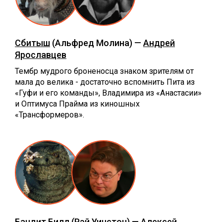
Сбитыш
(Альфред Молина) —
Андрей
Ярославцев
Тембр мудрого броненосца знаком зрителям от
мала до велика - достаточно вспомнить Пита из
«Гуфи и его команды», Владимира из «Анастасии»
и Оптимуса Прайма из киношных
«Трансформеров».
Бандит Билл
(Рэй Уинстон) —
Алексей