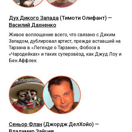
Дух Дикого Запада
(Тимоти Олифант) —
Василий Дахненко
Живое воплощение всего, что связано с Диким
Западом, дублировал артист, прежде вставший на
Тарзана в «Легенде о Тарзане», Фобоса в
«Чародейках» и таких суперзвёзд, как Джуд Лоу и
Бен Аффлек.
Сеньор Флан
(Джордж ДелХойо) —
Владимир Зайцев