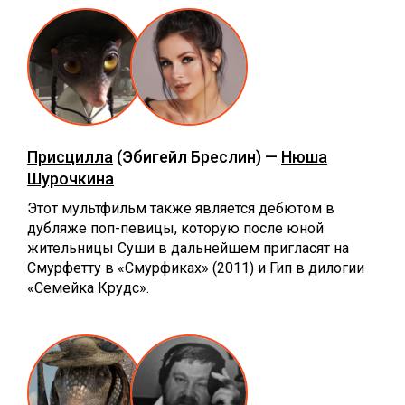
Присцилла
(Эбигейл Бреслин) —
Нюша
Шурочкина
Этот мультфильм также является дебютом в
дубляже поп-певицы, которую после юной
жительницы Суши в дальнейшем пригласят на
Смурфетту в «Смурфиках» (2011) и Гип в дилогии
«Семейка Крудс».