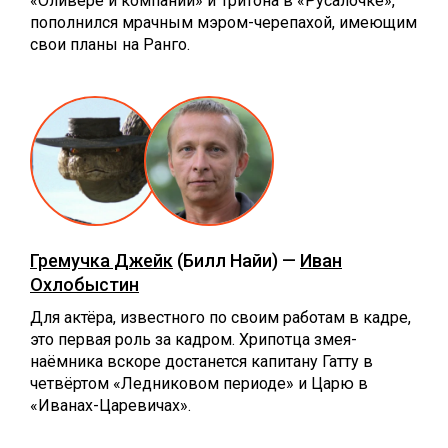
«Оливере и компании» и Тритона в «Русалочке»,
пополнился мрачным мэром-черепахой, имеющим
свои планы на Ранго.
Гремучка Джейк
(Билл Найи) —
Иван
Охлобыстин
Для актёра, известного по своим работам в кадре,
это первая роль за кадром. Хрипотца змея-
наёмника вскоре достанется капитану Гатту в
четвёртом «Ледниковом периоде» и Царю в
«Иванах-Царевичах».