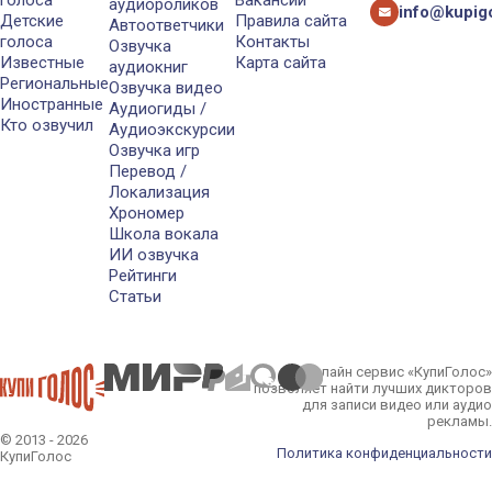
аудиороликов
info@kupigo
Детские
Правила сайта
Автоответчики
голоса
Контакты
Озвучка
Известные
Карта сайта
аудиокниг
Региональные
Озвучка видео
Иностранные
Аудиогиды /
Кто озвучил
Аудиоэкскурсии
Озвучка игр
Перевод /
Локализация
Хрономер
Школа вокала
ИИ озвучка
Рейтинги
Статьи
Онлайн сервис «КупиГолос»
позволяет найти лучших дикторов
для записи видео или аудио
рекламы.
© 2013 - 2026
Политика конфиденциальности
КупиГолос